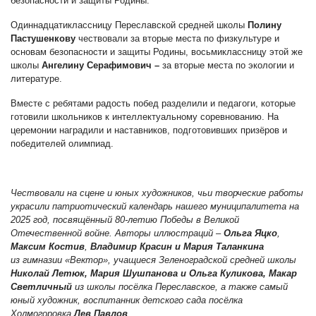
безопасности и защиты Родины.
Одиннадцатиклассницу Переславской средней школы
Полину
Пастушенкову
чествовали за вторые места
по физкультуре и
основам безопасности и защиты Родины, восьмиклассницу этой же
школы
Ангелину
Серафимович –
за вторые места по экологии и
литературе.
Вместе с ребятами радость побед разделили и педагоги, которые
готовили школьников к интеллектуальному соревнованию. На
церемонии наградили и наставников, подготовивших призёров и
победителей олимпиад.
Чествовали на сцене и юных художников, чьи творческие работы
украсили патриотический календарь нашего муниципалитета на
2025 год, посвящённый 80-летию Победы в Великой
Отечественной войне. Авторы иллюстраций
–
Ольга Яцко
,
Максим Костив
,
Владимир Красин и Мария Таланкина
из
гимназии «Вектор», учащиеся Зеленоградской средней школы
Николай Летюк,
Мария Шушпанова и Ольга Куликова, Макар
Светличный
из школы посёлка Переславское, а также самый
юный художник, воспитанник детского сада посёлка
Холмогоровка
Лев Павлов
.