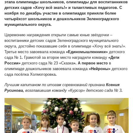
этапа олимпиады школьников, олимпиады для воспитанников
детских садов «Хочу всё знать!» и талантливых педагогов. С
ноября по декабрь участие в
олимпиадах приняли более
четырёхсот школьников и дошкольников Зеленоградского
муниципального округа.
Церемонию награждения открыли самые юные звёздочки –
воспитанники детских садов Зеленоградского муниципального
округа, достойно показавшие себя в олимпиаде «Хочу всё знать!».
Третье место завоевала команда
«Единомышленники»
детского
сада № 1
.
Грамотой за второе место наградили команду
«Дети
России»
детского сада № 23 «Сказка
». А первое место
в
олимпиаде дошкольников завоевала команда
«Нейроны»
детского
сада посёлка Холмогоровка
.
Лучшим капитаном по итогам соревнований
признана
Ксения
Русинова,
возглавившая команду «Курсор» детского сада № 3
.