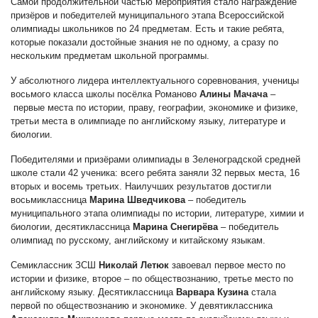
Самой продолжительной частью мероприятия стало награждение
призёров и победителей муниципального этапа Всероссийской
олимпиады школьников по 24 предметам. Есть и такие ребята,
которые показали достойные знания не по одному, а сразу по
нескольким предметам школьной программы.
У абсолютного лидера интеллектуального соревнования, ученицы
восьмого класса школы посёлка Романово
Алины Мачача
–
первые места по истории, праву, географии, экономике и физике,
третьи места в олимпиаде по английскому языку, литературе и
биологии.
Победителями и призёрами олимпиады в Зеленоградской средней
школе стали 42 ученика: всего ребята заняли 32 первых места, 16
вторых и восемь третьих. Наилучших результатов достигли
восьмиклассница
Марина Шведчикова
–
победитель
муниципального этапа олимпиады по истории, литературе, химии и
биологии, десятиклассница
Марина Снегирёва
–
победитель
олимпиад по русскому, английскому и китайскому языкам.
Семиклассник
ЗСШ
Николай Летюк
завоевал первое место по
истории и физике, второе – по обществознанию, третье место по
английскому языку. Десятиклассница
Варвара Кузина
стала
первой по обществознанию и экономике. У девятиклассника