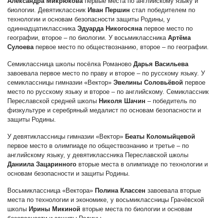
Александра Микрюкова
первые
места по английскому языку и
биологии. Девятиклассник
Иван Першин
стал победителем по
технологии и основам безопасности защиты Родины, у
одиннадцатиклассника
Эдуарда Никогосяна
первое место по
географии, второе – по биологии. У восьмиклассника
Артёма
Сулоева
первое место по обществознанию, второе – по географии.
Семиклассница
школы посёлка Романово
Дарья Васильева
завоевала первое
место по праву и второе – по русскому языку. У
семиклассницы гимназии «Вектор»
Эвелины Соловьёвой
первое
место по русскому языку и второе – по английскому. Семиклассник
Переславской средней школы
Николя Шачин
–
победитель по
физкультуре и серебряный медалист по основам безопасности и
защиты Родины.
У девятиклассницы
гимназии
«Вектор»
Беаты Коломыйцевой
первое
место в олимпиаде по обществознанию и третье – по
английскому языку, у девятиклассника Переславской школы
Даниила Зацаринного
вторые
места в олимпиаде по технологии и
основам безопасности и защиты Родины.
Восьмиклассница
«Вектора»
Полина Классен
завоевала
вторые
места по технологии и экономике, у восьмиклассницы Грачёвской
школы
Ирины
Микиной
вторые места
по биологии и основам