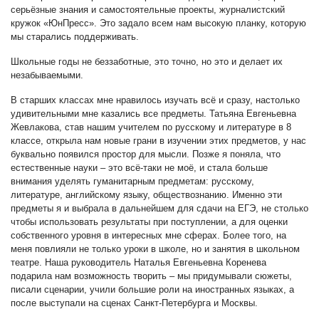
серьёзные знания и самостоятельные проекты, журналистский
кружок «ЮнПресс». Это задало всем нам высокую планку, которую
мы старались поддерживать.
Школьные годы не беззаботные, это точно, но это и делает их
незабываемыми.
В старших классах мне нравилось изучать всё и сразу, настолько
удивительными мне казались все предметы. Татьяна Евгеньевна
Жевлакова, став нашим учителем по русскому и литературе в 8
классе, открыла нам новые грани в изучении этих предметов, у нас
буквально появился простор для мысли. Позже я поняла, что
естественные науки – это всё-таки не моё, и стала больше
внимания уделять гуманитарным предметам: русскому,
литературе, английскому языку, обществознанию. Именно эти
предметы я и выбрала в дальнейшем для сдачи на ЕГЭ, не столько
чтобы использовать результаты при поступлении, а для оценки
собственного уровня в интересных мне сферах. Более того, на
меня повлияли не только уроки в школе, но и занятия в школьном
театре. Наша руководитель Наталья Евгеньевна Коренева
подарила нам возможность творить – мы придумывали сюжеты,
писали сценарии, учили большие роли на иностранных языках, а
после выступали на сценах Санкт-Петербурга и Москвы.