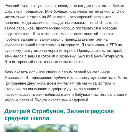
Русский язык, так уж вышло, никогда не входил в число любимых
школьных предметов. Мне больше нравилась математика. ЕГЭ по
математике я сдала на 86 баллов – это хороший результат.
Конечно, когда экзамены позади, понимаешь, что ЕГЭ – это не
самое страшное, просто нужно хорошо постараться и усердно
подготовиться! Для этого есть масса возможностей – решать
пробные варианты, заниматься с преподавателем или на
образовательной платформе в интернете. Я готовилась к ЕГЭ по
русскому языку именно через интернет. Преподаватель, который
занимался с нами и готовил к экзамену, был из Санкт-Петербурга.
Это интересный опыт и новые возможности.
Хочу сказать большое спасибо своим первой учительнице
Мирославе Владимировне Бублик и классному руководителю Алле
Григорьевне Деулиной, всем учителям гимназии за их труд и
старания, за понимание и доброту души, за знания и
настойчивость, моим любимой маме и бабушке – за тёплые слова и
мудрые советы! Будьте счастливы и здоровы!
Дмитрий Стрибунов, Зеленоградская
средняя школа