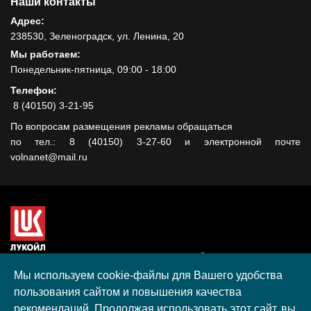
Наши контакты
Адрес:
238530, Зеленоградск, ул. Ленина, 20
Мы работаем:
Понедельник-пятница, 09:00 - 18:00
Телефон:
8 (40150) 3-21-95
По вопросам размещения рекламы обращаться
по тел.: 8 (40150) 3-27-60 и электронной почте
volnanet@mail.ru
Сайт создан при поддержке ООО "ЛУКОЙЛ-КМН" на средства
гранта, полученного в рамках XIII Конкурса социальных и
Мы используем cookie-файлы для Вашего удобства
культурных проектов ПАО "ЛУКОЙЛ" на территории
пользования сайтом и повышения качества
Калининградской области в 2020 году
рекомендаций. Продолжая использовать этот сайт, вы