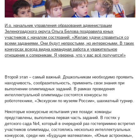
И.о. начальник управления образования администрации
Зеленоградского округа Ольга Белова поздравила юных
участников с началом состязаний: «Желаю удачи справиться со
всеми з
аданиями. Они будут непростыми, но интересными. В таких
конкурсах всегда видна командная работа и уважительное
отношение к соперникам. Я уверена, что у вас всё получится!»
Второй этап – самый важный. Дошкольникам необходимо проявить
находчивость, сообразительность, применить свои знания при
выполнении олимпиадных заданий. В рамках проведения
интеллектуальной олимпиады состоятся конкурсы по
робототехнике, «Экскурсии по музеям России», шахматный турнир.
Некоторые конкурсные испытания уже позади: команды
представлены, выполнена первая часть заданий. В гостях у
детского сада №4, который в очередной раз гостеприимно встретил
участников олимпиады, состоялись несколько интеллектуальных
конкурсов, среди них «Будущие математики», «Юные астрономы»,