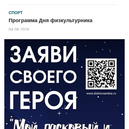
СПОРТ
Программа Дня физкультурника
04.08.2026
ЗЕМЛЯКИ
«Мы радовались, так как видели
результат своего труда»
03.08.2026
О ЧЕМ ПИСАЛА ГАЗЕТА
По страницам архивных газет
03.08.2026