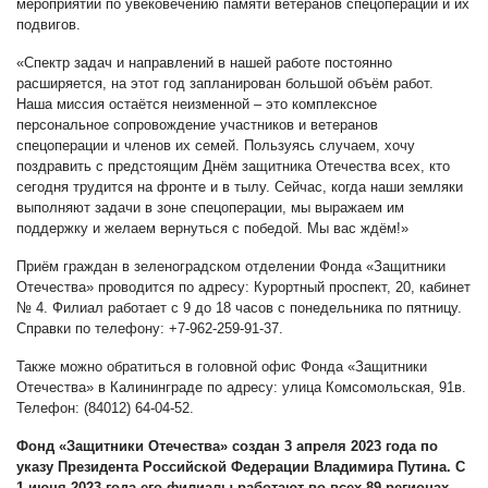
мероприятий по увековечению памяти ветеранов спецоперации и их
подвигов.
«Спектр задач и направлений в нашей работе постоянно
расширяется, на этот год запланирован большой объём работ.
Наша миссия остаётся неизменной – это комплексное
персональное сопровождение участников и ветеранов
спецоперации и членов их семей. Пользуясь случаем, хочу
поздравить с предстоящим Днём защитника Отечества всех, кто
сегодня трудится на фронте и в тылу. Сейчас, когда наши земляки
выполняют задачи в зоне спецоперации, мы выражаем им
поддержку и желаем вернуться с победой. Мы вас ждём!»
Приём граждан в зеленоградском отделении Фонда «Защитники
Отечества» проводится по адресу: Курортный проспект, 20, кабинет
№ 4. Филиал работает с 9 до 18 часов с понедельника по пятницу.
Справки по телефону: +7-962-259-91-37.
Также можно обратиться в головной офис Фонда «Защитники
Отечества» в Калининграде по адресу: улица Комсомольская, 91в.
Телефон: (84012) 64-04-52.
Фонд «Защитники Отечества» создан 3 апреля 2023 года по
указу Президента Российской Федерации Владимира Путина. С
1 июня 2023 года его филиалы работают во всех 89 регионах