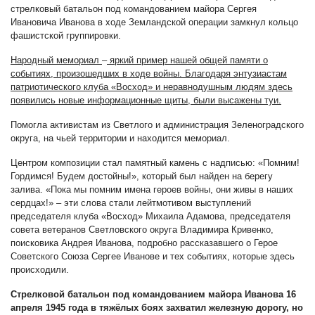
стрелковый батальон под командованием майора Сергея
Ивановича Иванова в ходе Земландской операции замкнул кольцо
фашистской группировки.
Народный мемориал
–
яркий пример нашей общей памяти о
событиях, произошедших в ходе войны.
Благодаря энтузиастам
патриотического клуба «Восход» и неравнодушным людям здесь
появились новые информационные щиты, были высажены
туи.
Помогла активистам из Светлого и администрация Зеленоградского
округа, на чьей территории и находится мемориал.
Центром композиции стал памятный камень с надписью: «Помним!
Гордимся! Будем достойны!», который был найден на берегу
залива. «Пока мы помним имена героев войны, они живы в наших
сердцах!» – эти слова стали лейтмотивом выступлений
председателя клуба «Восход» Михаила Адамова, председателя
совета ветеранов Светловского округа Владимира Кривенко,
поисковика Андрея Иванова, подробно рассказавшего о Герое
Советского Союза Сергее Иванове и тех событиях, которые здесь
происходили.
Стрелковой батальон под командованием майора Иванова 16
апреля 1945 года в тяжёлых боях захватил железную дорогу, но