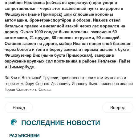
в районе Неплекена (сейчас не существует) враг упорно
сопротивлялся – через этот населённый пункт по дороге в
Фишхаузен (ныне Приморск) шли сплошные колонны
автомашин, бронетранспортёров и обозов. Иванов отвел
батальон правее и внезапной атакой через лес ворвался на
дорогу. Около 1000 солдат были пленены, захвачено 60
автомашин, 21 орудие, 80 повозок с грузами, 90 лошадей.
Оставив заслон на дороге, майор Иванов повёл свой батальон
через болота и топи к берегу залива и первым вышел к бухте
Фишхаузенер Вик (ныне бухта Приморская), завершив
окружение крупных сил противника в районе Неплекен, Пайзе
и Циммербуде.
За бои в Восточной Пруссии, проявленные при этом мужество и
героизм майору Сергею Ивановичу Иванову было присвоено звание
Героя Советского Союза.
Назад
Вперед
ПОСЛЕДНИЕ НОВОСТИ
РАЗЪЯСНЯЕМ