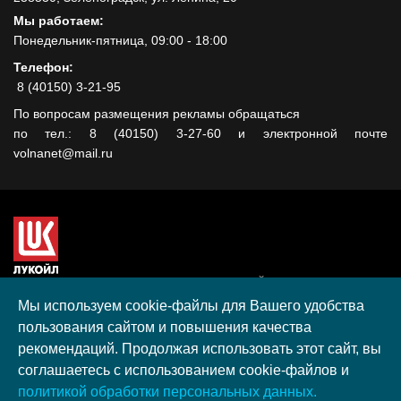
Мы работаем:
Понедельник-пятница, 09:00 - 18:00
Телефон:
8 (40150) 3-21-95
По вопросам размещения рекламы обращаться
по тел.: 8 (40150) 3-27-60 и электронной почте
volnanet@mail.ru
Сайт создан при поддержке ООО "ЛУКОЙЛ-КМН" на средства
гранта, полученного в рамках XIII Конкурса социальных и
Мы используем cookie-файлы для Вашего удобства
культурных проектов ПАО "ЛУКОЙЛ" на территории
пользования сайтом и повышения качества
Калининградской области в 2020 году
рекомендаций. Продолжая использовать этот сайт, вы
Согласие на обработку персональных данных
соглашаетесь с использованием cookie-файлов и
Разработка, поддержка и продвижение S-Media group
политикой обработки персональных данных.
© 2026 МАУ «Редакция общественно-политической газеты