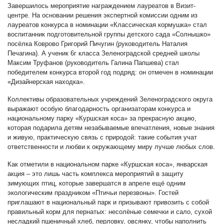
Завершилось мероприятие награждением лауреатов в Визит-
центре. На основании решения экспертной комиссии одним из
лауреатов конкурса в номинации «Классическая кормушка» стал
воспитанник подготовительной группы детского сада «Солнышко»
посёлка Коврово Григорий Пичугин (руководитель Наталия
Печагина). А ученик 6г класса Зеленоградской средней школы
Максим Труфанов (руководитель Галина Папшева) стал
победителем конкурса второй год подряд: он отмечен в номинации
«Дизайнерская находка».
Коллективы образовательных учреждений Зеленоградского округа
выражают особую благодарность организаторам конкурса и
национальному парку «Куршская коса» за прекрасную акцию,
которая подарила детям незабываемые впечатления, новые знания
и живую, практическую связь с природой: такие события учат
ответственности и любви к окружающему миру лучше любых слов.
Как отметили в национальном парке «Куршская коса», январская
акция – это лишь часть комплекса мероприятий в защиту
зимующих птиц, которые завершатся в апреле ещё одним
экологическим праздником «Птичьи перезвоны». Гостей
приглашают в национальный парк и призывают привозить с собой
правильный корм для пернатых: несолёные семечки и сало, сухой
несладкий пшеничный хлеб, перловку, овсянку, чтобы наполнить