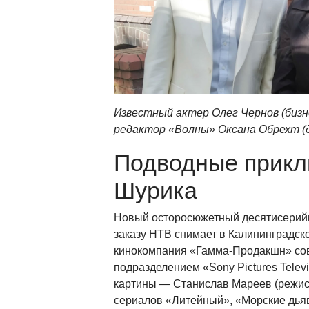
Известный актер Олег Чернов (бизн
редактор «Волны» Оксана Обрехт (
Подводные прик
Шурика
Новый осторосюжетный десятисерий
заказу НТВ снимает в Калининградск
кинокомпания «Гамма-Продакшн» сов
подразделением «Sony Pictures Telev
картины — Станислав Мареев (режис
сериалов «Литейный», «Морские дья