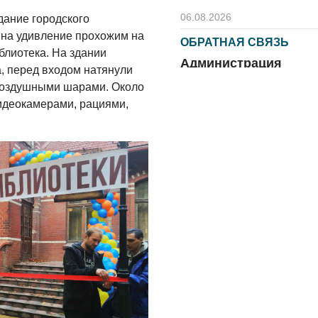
06.08.2026
дание городского
 на удивление прохожим на
ОБРАТНАЯ СВЯЗЬ
иблиотека. На здании
Администрация
, перед входом натянули
онлайн
 воздушными шарами. Около
06.08.2026
видеокамерами, рациями,
ВЛАСТЬ
День памяти и
«Симфония
народов»
06.08.2026
ОБЩЕСТВО
Новый настил на
экотропе
05.08.2026
ОБЩЕСТВО