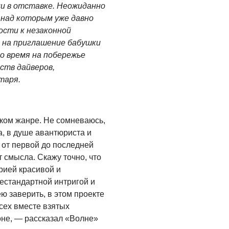
ии в отставке. Неожиданно
 над которым уже давно
ости к незаконной
 на приглашение бабушки
о время на побережье
ств дайверов,
таря.
ком жанре. Не сомневаюсь,
а, в душе авантюриста и
 от первой до последней
 смысла. Скажу точно, что
рией красивой и
естандартной интригой и
ю заверить, в этом проекте
сех вместе взятых
не, — рассказал «Волне»