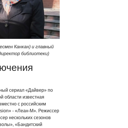
есмен Канкан) и главный
директор библиотеки)
лючения
ный сериал «Дайвер» по
ой области известная
местно с российским
ision» - «Леан-М». Режиссер
сер нескольких сезонов
волы», «Бандитский