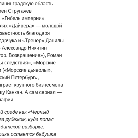
алининградскую область
мен Стругачев
 «Гибель империи»,
ролях «Дайвера» — молодой
звестность благодаря
арчука и «Тренер» Данилы
о Александр Никитин
тор. Возвращение»), Роман
ы следствия», «Морские
в («Морские дьяволы»,
ский Петербург»,
играет крупного бизнесмена
у Канкан. А сам сериал —
мафии.
ой среде как «Черный
а рубежом, куда попал
ндитской разборке.
урика остается бабушка