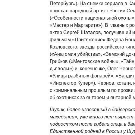
Петербург»). На съемки сериала в К
приехал народный артист России Се
(«Особенности национальной охоты»,
«Мастер и Маргарита»). В главных 
актер Сергей Шаталов, получивший и
фильмам «Притяжение» Федора Бонд
Козловского, звезды российского кин
(«Анатомия убийства», «Земский док
Грибков («Ментовские войны», «Тайн
дьяволы») и, конечно же, Олег Черно
«Улицы разбитых фонарей», «Бандит
«Инспектор Купер»). Чернов, кстати, 
с криминальным прошлым по прозвищ
об охотниках за янтарем и янтарной 
Шурик, более известный в дайверск
македонец», уже много лет ныряет з
подростком после гибели отца в ба
Единственной родней в России у Ш