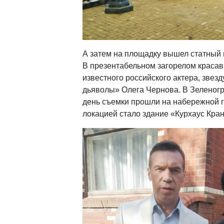
А затем на площадку вышел статный 
В презентабельном загорелом красав
известного российского актера, звез
дьяволы» Олега Чернова. В Зеленогр
день съемки прошли на набережной г
локацией стало здание «Курхаус Кран