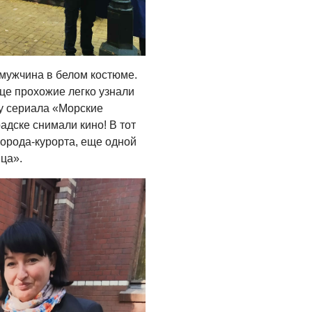
Помощь бойцам
05.08.2026
ВЛАСТЬ
мужчина в белом костюме.
«Второй старт» для
це прохожие легко узнали
ветеранов СВО
ду сериала «Морские
адске снимали кино! В тот
05.08.2026
орода-курорта, еще одной
РАЗЪЯСНЯЕМ
ца».
Контракт с новой
выплатой
05.08.2026