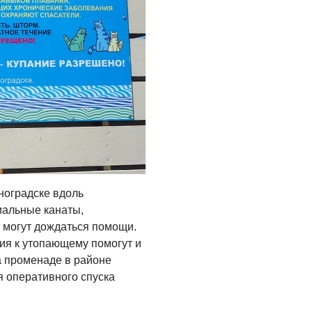
ноградске вдоль
иальные канаты,
 могут дождаться помощи.
ия к утопающему помогут и
а променаде в районе
я оперативного спуска