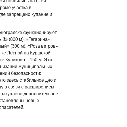
жи появились на всей
Администрация
онлайн
роме участка в
где запрещено купание и
06.08.2026
ВЛАСТЬ
еноградске функционируют
День памяти и
й» (800 м), «Гагарина»
«Симфония
ный» (300 м), «Роза ветров»
народов»
лке Лесной на Куршской
06.08.2026
ке Куликово – 150 м. Эти
анизации муниципальных
ОБЩЕСТВО
ений безопасности:
Новый настил на
то здесь стабильное дно и
экотропе
оду в связи с расширением
05.08.2026
 закуплено дополнительное
установлены новые
спасателей.