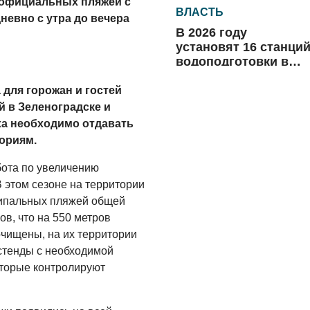
 официальных пляжей с
ВЛАСТЬ
невно с утра до вечера
В 2026 году
установят 16 станци
водоподготовки в
посёлках области
06.08.2026
для горожан и гостей
 в Зеленоградске и
ВЛАСТЬ
ха необходимо отдавать
Новый учебный год 
ориям.
готовность к
отопительному
бота по увеличению
сезону
 этом сезоне на территории
06.08.2026
ципальных пляжей общей
РАЗЪЯСНЯЕМ
в, что на 550 метров
Где хранить
очищены, на их территории
велосипед?
стенды с необходимой
оторые контролируют
06.08.2026
ОБРАТНАЯ СВЯЗЬ