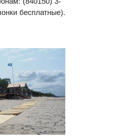
онам: (840150) 3-
звонки бесплатные).