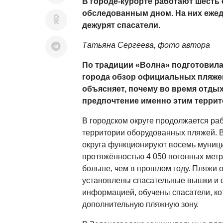
В городе-курорте работают шесть
обследованным дном. На них ежед
дежурят спасатели.
Татьяна Сергеева, фото автора
По традиции «Волна» подготовила 
города обзор официальных пляжей
объясняет, почему во время отды
предпочтение именно этим террит
В городском округе продолжается ра
территории оборудованных пляжей. В
округа функционируют восемь муни
протяжённостью 4 050 погонных метро
больше, чем в прошлом году. Пляжи 
установлены спасательные вышки и 
информацией, обучены спасатели, к
дополнительную пляжную зону.