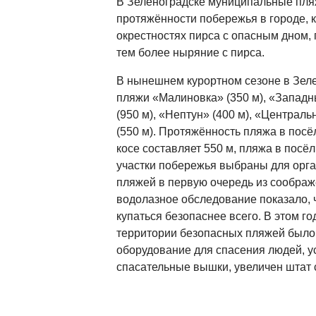
В Зеленоградске муниципальные пля
протяжённости побережья в городе, к
окрестностях пирса с опасным дном, 
тем более ныряние с пирса.
В нынешнем курортном сезоне в Зел
пляжи «Малиновка» (350 м), «Западны
(950 м), «Нептун» (400 м), «Централь
(550 м). Протяжённость пляжа в посё
косе составляет 550 м, пляжа в посёл
участки побережья выбраны для орг
пляжей в первую очередь из соображ
водолазное обследование показало, ч
купаться безопаснее всего. В этом г
территории безопасных пляжей было
оборудование для спасения людей, 
спасательные вышки, увеличен штат 