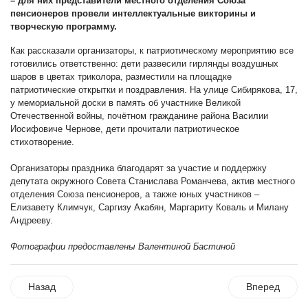
– для них представители местного отделения Союза
пенсионеров провели интеллектуальные викторины и
творческую программу.
Как рассказали организаторы, к патриотическому мероприятию все
готовились ответственно: дети развесили гирлянды воздушных
шаров в цветах триколора, разместили на площадке
патриотические открытки и поздравления. На улице Сибирякова, 17,
у мемориальной доски в память об участнике Великой
Отечественной войны, почётном гражданине района Василии
Иосифовиче Чернове, дети прочитали патриотическое
стихотворение.
Организаторы праздника благодарят за участие и поддержку
депутата окружного Совета Станислава Романчева, актив местного
отделения Союза пенсионеров, а также юных участников –
Елизавету Климчук, Саргизу Акабян, Маргариту Коваль и Милану
Андрееву.
Фотографии предоставлены Валентиной Бастиной
Назад
Вперед