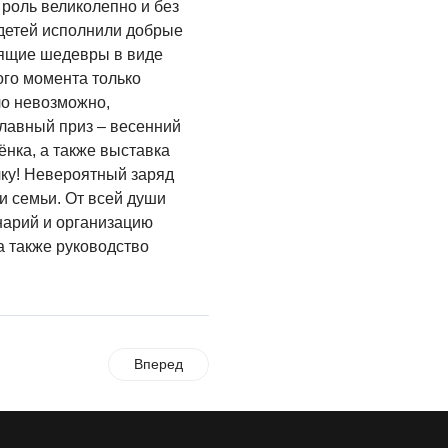
роль великолепно и без
ОБЩЕСТВО
детей исполнили добрые
Новый настил на
тоящие шедевры в виде
экотропе
ого момента только
ло невозможно,
05.08.2026
главный приз – весенний
ОБЩЕСТВО
ёнка, а также выставка
Помощь бойцам
ку! Невероятный заряд
и семьи. От всей души
05.08.2026
нарий и организацию
ВЛАСТЬ
а также руководство
«Второй старт» для
ветеранов СВО
05.08.2026
РАЗЪЯСНЯЕМ
Вперед
Контракт с новой
выплатой