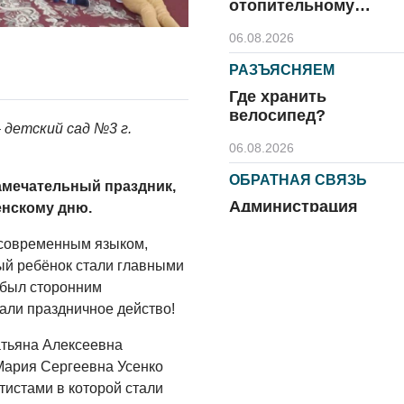
отопительному
сезону
06.08.2026
РАЗЪЯСНЯЕМ
Где хранить
велосипед?
детский сад №3 г.
06.08.2026
ОБРАТНАЯ СВЯЗЬ
амечательный праздник,
Администрация
нскому дню.
онлайн
 современным языком,
06.08.2026
ый ребёнок стали главными
 был сторонним
ВЛАСТЬ
али праздничное действо!
День памяти и
«Симфония
тьяна Алексеевна
народов»
Мария Сергеевна Усенко
06.08.2026
тистами в которой стали