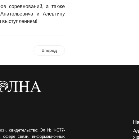
ОБЩЕСТВО
ов соревнований, а также
Новый настил на
 Анатольевича и Алевтину
экотропе
 выступлением!
05.08.2026
ОБЩЕСТВО
Вперед
Помощь бойцам
05.08.2026
ВЛАСТЬ
«Второй старт» для
ветеранов СВО
05.08.2026
РАЗЪЯСНЯЕМ
Контракт с новой
На
выплатой
юз», свидетельство: Эл № ФС77-
Ад
в сфере связи, информационных
23