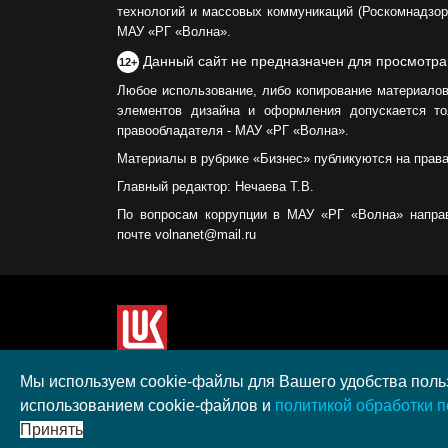
технологий и массовых коммуникаций (Роскомнадзор)
МАУ «РГ «Волна».
Данный сайт не предназначен для просмотра
12+
Любое использование, либо копирование материалов
элементов дизайна и оформления допускается то
правообладателя - МАУ «РГ «Волна».
Материалы в рубрике «Бизнес» публикуются на прав
Главный редактор: Нечаева Т.В.
По вопросам коррупции в МАУ «РГ «Волна» напра
почте volnanet@mail.ru
Сайт создан при поддержке ООО "ЛУКОЙЛ-КМН" н
Мы используем cookie-файлы для Вашего удобства польз
полученного в рамках XIII Конкурса социальных 
использованием cookie-файлов и
политикой обработки 
"ЛУКОЙЛ" на территории Калининградской област
Принять