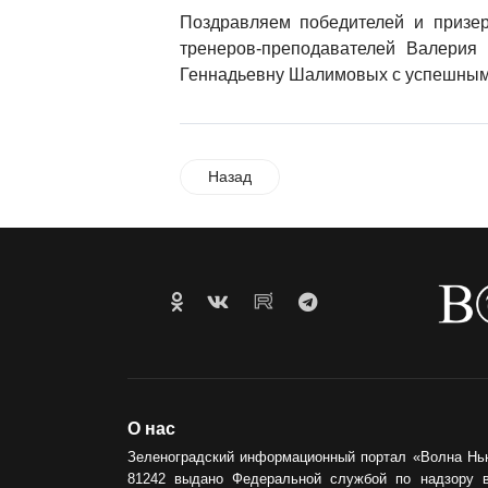
Поздравляем победителей и призер
тренеров-преподавателей Валерия
Геннадьевну Шалимовых с успешным
Назад
О нас
Зеленоградский информационный портал «Волна Нь
81242 выдано Федеральной службой по надзору 