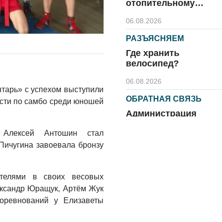
отопительному
сезону
06.08.2026
РАЗЪЯСНЯЕМ
Где хранить
велосипед?
06.08.2026
тарь» с успехом выступили
ОБРАТНАЯ СВЯЗЬ
асти по самбо среди юношей
Администрация
онлайн
 Алексей Антошин стал
06.08.2026
Пичугина завоевала бронзу
ВЛАСТЬ
День памяти и
телями в своих весовых
«Симфония
ександр Юращук, Артём Жук
народов»
оревнований у Елизаветы
06.08.2026