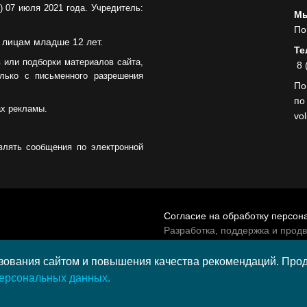
05.08.2026
 07 июля 2021 года. Учредитель:
Мы
По
 лицам младше 12 лет.
Те
 или подборки материалов сайта,
8 
лько с письменного разрешения
По
по
ах рекламы.
vo
влять сообщения по электронной
Согласие на обработку персон
Разработка, поддержка и прод
© 2026 МАУ «Редакция общест
а средства гранта,
ования сайтом и повышения качества рекомендаций. Продо
и культурных проектов ПАО
персональных данных.
и в 2020 году