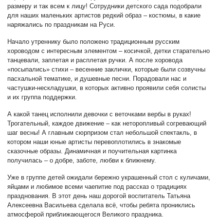
размеру и так всем к лицу! Сотрудники детского сада подобрали
для наших маленьких артистов редкий образ
–
костюмы, в какие
наряжались по праздникам на Руси.
Начало утреннику было положено традиционным русским
хороводом с интересным элементом
–
косичкой, детки старательно
танцевали, заплетая и расплетая ручки. А после хоровода
«посыпались» стихи
–
весенние заклички, которые были созвучны
пасхальной тематике, и душевные песни. Порадовали нас и
частушки-нескладушки, в которых активно проявили себя солисты
и их группа поддержки.
А какой танец исполнили девочки с веточками вербы в руках!
Трогательный, каждое движение
–
как неторопливый согревающий
шаг весны! А главным сюрпризом стал небольшой спектакль, в
котором наши юные артисты перевоплотились в знакомые
сказочные образы. Динамичная и поучительная картинка
получилась
–
о добре, заботе, любви к ближнему.
Уже в группе детей ожидали бережно украшенный стол с куличами,
яйцами и любимое всеми чаепитие под рассказ о традициях
празднования. В этот день наш дорогой воспитатель Татьяна
Алексеевна Васильева сделала всё, чтобы ребята прониклись
атмосферой приближающегося Великого праздника.