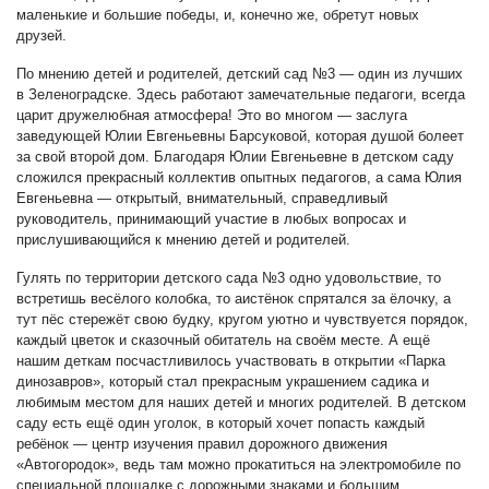
маленькие и большие победы, и, конечно же, обретут новых
друзей.
По мнению детей и родителей, детский сад №3 — один из лучших
в Зеленоградске. Здесь работают замечательные педагоги, всегда
царит дружелюбная атмосфера! Это во многом — заслуга
заведующей Юлии Евгеньевны Барсуковой, которая душой болеет
за свой второй дом. Благодаря Юлии Евгеньевне в детском саду
сложился прекрасный коллектив опытных педагогов, а сама Юлия
Евгеньевна — открытый, внимательный, справедливый
руководитель, принимающий участие в любых вопросах и
прислушивающийся к мнению детей и родителей.
Гулять по территории детского сада №3 одно удовольствие, то
встретишь весёлого колобка, то аистёнок спрятался за ёлочку, а
тут пёс стережёт свою будку, кругом уютно и чувствуется порядок,
каждый цветок и сказочный обитатель на своём месте. А ещё
нашим деткам посчастливилось участвовать в открытии «Парка
динозавров», который стал прекрасным украшением садика и
любимым местом для наших детей и многих родителей. В детском
саду есть ещё один уголок, в который хочет попасть каждый
ребёнок — центр изучения правил дорожного движения
«Автогородок», ведь там можно прокатиться на электромобиле по
специальной площадке с дорожными знаками и большим