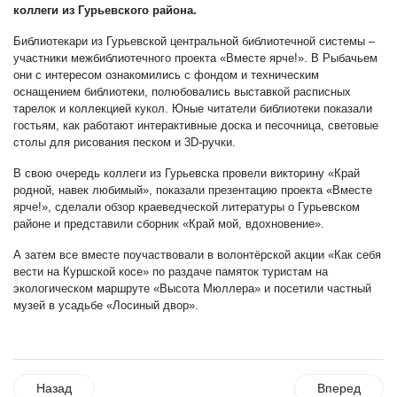
коллеги из Гурьевского района.
Библиотекари из Гурьевской центральной библиотечной системы –
участники межбиблиотечного проекта «Вместе ярче!». В Рыбачьем
они с интересом ознакомились с фондом и техническим
оснащением библиотеки, полюбовались выставкой расписных
тарелок и коллекцией кукол. Юные читатели библиотеки показали
гостьям, как работают интерактивные доска и песочница, световые
столы для рисования песком и 3D-ручки.
В свою очередь коллеги из Гурьевска провели викторину «Край
родной, навек любимый», показали презентацию проекта «Вместе
ярче!», сделали обзор краеведческой литературы о Гурьевском
районе и представили сборник «Край мой, вдохновение».
А затем все вместе поучаствовали в волонтёрской акции «Как себя
вести на Куршской косе» по раздаче памяток туристам на
экологическом маршруте «Высота Мюллера» и посетили частный
музей в усадьбе «Лосиный двор».
Назад
Вперед