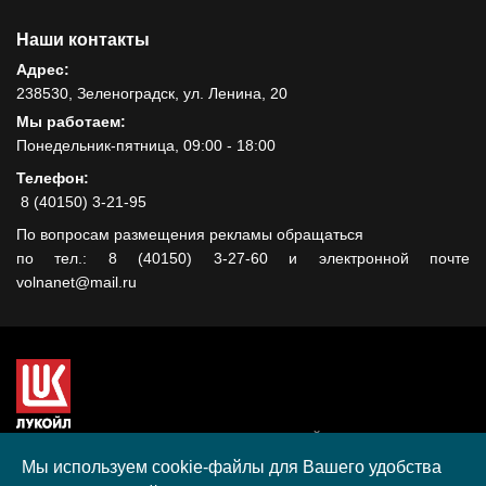
Наши контакты
Адрес:
238530, Зеленоградск, ул. Ленина, 20
Мы работаем:
Понедельник-пятница, 09:00 - 18:00
Телефон:
8 (40150) 3-21-95
По вопросам размещения рекламы обращаться
по тел.: 8 (40150) 3-27-60 и электронной почте
volnanet@mail.ru
Сайт создан при поддержке ООО "ЛУКОЙЛ-КМН" на средства
гранта, полученного в рамках XIII Конкурса социальных и
Мы используем cookie-файлы для Вашего удобства
культурных проектов ПАО "ЛУКОЙЛ" на территории