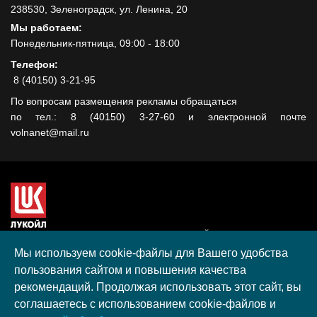
238530, Зеленоградск, ул. Ленина, 20
Мы работаем:
Понедельник-пятница, 09:00 - 18:00
Телефон:
8 (40150) 3-21-95
По вопросам размещения рекламы обращаться
по тел.: 8 (40150) 3-27-60 и электронной почте
volnanet@mail.ru
Сайт создан при поддержке ООО "ЛУКОЙЛ-КМН" на средства
гранта, полученного в рамках XIII Конкурса социальных и
Мы используем cookie-файлы для Вашего удобства
культурных проектов ПАО "ЛУКОЙЛ" на территории
пользования сайтом и повышения качества
Калининградской области в 2020 году
рекомендаций. Продолжая использовать этот сайт, вы
Согласие на обработку персональных данных
соглашаетесь с использованием cookie-файлов и
Разработка, поддержка и продвижение S-Media group