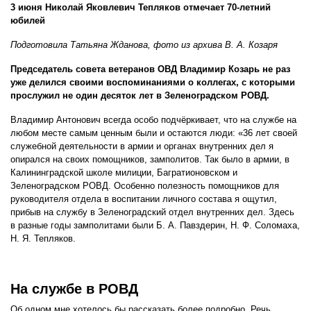
3 июня Николай Яковлевич Тепляков отмечает 70-летний
юбилей
Подготовила Татьяна Жданова, фото из архива
В. А. Козаря
Председатель совета ветеранов ОВД Владимир Козарь не раз
уже делился своими воспоминаниями о коллегах, с которыми
прослужил не один десяток лет в Зеленоградском РОВД.
Владимир Антонович всегда особо подчёркивает, что на службе на
любом месте самым ценным были и остаются люди: «36 лет своей
служебной деятельности в армии и органах внутренних дел я
опирался на своих помощников, замполитов. Так было в армии, в
Калининградской школе милиции, Багратионовском и
Зеленоградском РОВД. Особенно полезность помощников для
руководителя отдела в воспитании личного состава я ощутил,
прибыв на службу в Зеленоградский отдел внутренних дел. Здесь
в разные годы замполитами были Б. А. Павздерин, Н. Ф. Соломаха,
Н. Я. Тепляков.
На службе в РОВД
Об одном мне хотелось бы рассказать более подробно. Речь