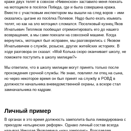
краже двух телят в совхозе «Нивенское» заставило меня поехать
на мотоцикле в посёлок Победа, где и была совершена кража.
Вместе с участковым инспектором мы вышли на след воров – ими
оказались цыгане из посёлка Полевое. Надо было ехать изымать
телят, но как на зло мотоцикл сломался. Поселковый кузнец Яков
Игнатьевич Тепляков пообещал отремонтировать его до нашего
возвращения, а мы сами поехали на совхозной машине. Когда
вернулись, мотоцикл был исправен, мы разговорились с Яковом
Игнатьевичем о службе, розыске, других житейских историях. В
ходе разговора он сказал: «Мой Колька скоро оканчивает школу, не
поможете поступить в школу милиции?»
Мы ответили, что в школу милиции могут принять только после
прохождения срочной службы. Не знаю, повлиял ли отец на сына,
но через некоторое время он был принят на службу в РОВД в
должности начальника вневедомственной охраны, а вскоре стал
замначальника по кадрам.
Личный пример
В органах в это время должность замполита была ликвидирована с
приходом «ельцинских реформ». Однако личный состав всегда
называл Николая Яковлевича «наш замполит». Возглавляя