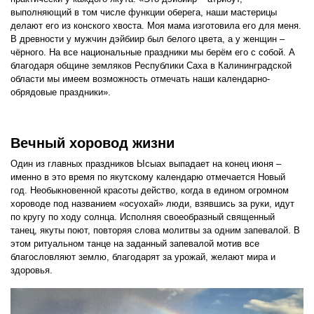
выполняющий в том числе функции оберега, наши мастерицы
делают его из конского хвоста. Моя мама изготовила его для меня.
В древности у мужчин дэйбиир был белого цвета, а у женщин –
чёрного. На все национальные праздники мы берём его с собой. А
благодаря общине земляков Республики Саха в Калининградской
области мы имеем возможность отмечать наши календарно-
обрядовые праздники».
Вечный хоровод жизни
Один из главных праздников Ысыах выпадает на конец июня –
именно в это время по якутскому календарю отмечается Новый
год. Необыкновенной красоты действо, когда в едином огромном
хороводе под названием «осуохай» люди, взявшись за руки, идут
по кругу по ходу солнца. Исполняя своеобразный священный
танец, якуты поют, повторяя слова молитвы за одним запевалой. В
этом ритуальном танце на заданный запевалой мотив все
благословляют землю, благодарят за урожай, желают мира и
здоровья.