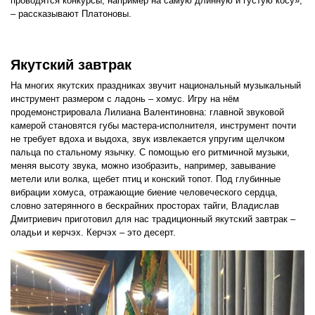
проводятся конкурсы, например на самую длинную и густую косу»,
– рассказывают Платоновы.
Якутский завтрак
На многих якутских праздниках звучит национальный музыкальный
инструмент размером с ладонь – хомус. Игру на нём
продемонстрировала Лилиана Валентиновна: главной звуковой
камерой становятся губы мастера-исполнителя, инструмент почти
не требует вдоха и выдоха, звук извлекается упругим щелчком
пальца по стальному язычку. С помощью его ритмичной музыки,
меняя высоту звука, можно изобразить, например, завывание
метели или волка, щебет птиц и конский топот. Под глубинные
вибрации хомуса, отражающие биение человеческого сердца,
словно затерянного в бескрайних просторах тайги, Владислав
Дмитриевич приготовил для нас традиционный якутский завтрак –
оладьи и керчэх. Керчэх – это десерт.