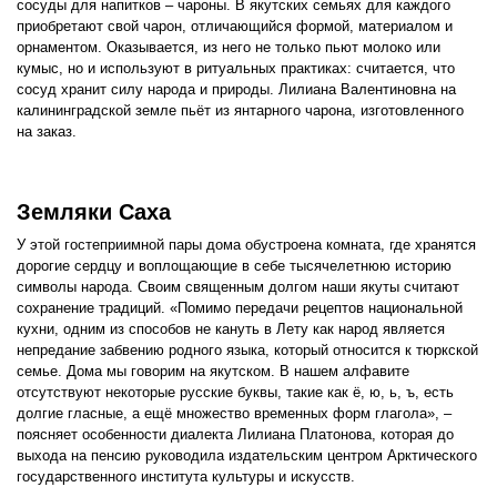
сосуды для напитков – чароны. В якутских семьях для каждого
приобретают свой чарон, отличающийся формой, материалом и
орнаментом. Оказывается, из него не только пьют молоко или
кумыс, но и используют в ритуальных практиках: считается, что
сосуд хранит силу народа и природы. Лилиана Валентиновна на
калининградской земле пьёт из янтарного чарона, изготовленного
на заказ.
Земляки Саха
У этой гостеприимной пары дома обустроена комната, где хранятся
дорогие сердцу и воплощающие в себе тысячелетнюю историю
символы народа. Своим священным долгом наши якуты считают
сохранение традиций. «Помимо передачи рецептов национальной
кухни, одним из способов не кануть в Лету как народ является
непредание забвению родного языка, который относится к тюркской
семье. Дома мы говорим на якутском. В нашем алфавите
отсутствуют некоторые русские буквы, такие как ё, ю, ь, ъ, есть
долгие гласные, а ещё множество временных форм глагола», –
поясняет особенности диалекта Лилиана Платонова, которая до
выхода на пенсию руководила издательским центром Арктического
государственного института культуры и искусств.