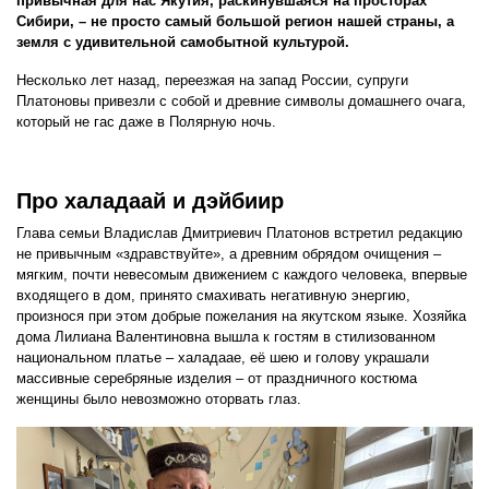
привычная для нас Якутия, раскинувшаяся на просторах
Сибири, – не просто самый большой регион нашей страны, а
земля с удивительной самобытной культурой.
Несколько лет назад, переезжая на запад России, супруги
Платоновы привезли с собой и древние символы домашнего очага,
который не гас даже в Полярную ночь.
Про халадаай и дэйбиир
Глава семьи Владислав Дмитриевич Платонов встретил редакцию
не привычным «здравствуйте», а древним обрядом очищения –
мягким, почти невесомым движением с каждого человека, впервые
входящего в дом, принято смахивать негативную энергию,
произнося при этом добрые пожелания на якутском языке. Хозяйка
дома Лилиана Валентиновна вышла к гостям в стилизованном
национальном платье – халадаае, её шею и голову украшали
массивные серебряные изделия – от праздничного костюма
женщины было невозможно оторвать глаз.