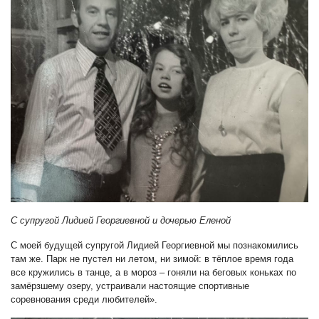
С супругой Лидией Георгиевной и дочерью Еленой
С моей будущей супругой Лидией Георгиевной мы познакомились
там же. Парк не пустел ни летом, ни зимой: в тёплое время года
все кружились в танце, а в мороз – гоняли на беговых коньках по
замёрзшему озеру, устраивали настоящие спортивные
соревнования среди любителей».