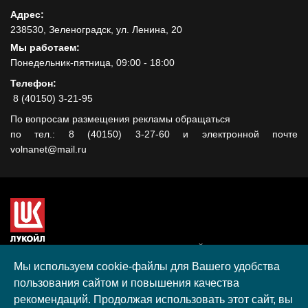
Адрес:
238530, Зеленоградск, ул. Ленина, 20
Мы работаем:
Понедельник-пятница, 09:00 - 18:00
Телефон:
8 (40150) 3-21-95
По вопросам размещения рекламы обращаться
по тел.: 8 (40150) 3-27-60 и электронной почте
volnanet@mail.ru
Сайт создан при поддержке ООО "ЛУКОЙЛ-КМН" на средства
гранта, полученного в рамках XIII Конкурса социальных и
Мы используем cookie-файлы для Вашего удобства
культурных проектов ПАО "ЛУКОЙЛ" на территории
пользования сайтом и повышения качества
Калининградской области в 2020 году
рекомендаций. Продолжая использовать этот сайт, вы
Согласие на обработку персональных данных