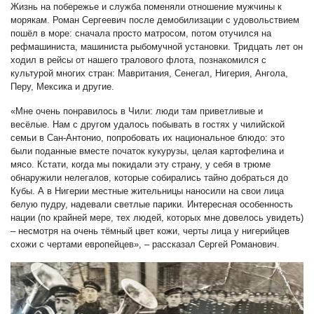
Жизнь на побережье и служба поменяли отношение мужчины к
морякам. Роман Сергеевич после демобилизации с удовольствием
пошёл в море: сначала просто матросом, потом отучился на
рефмашиниста, машиниста рыбомучной установки. Тридцать лет он
ходил в рейсы от нашего тралового флота, познакомился с
культурой многих стран: Мавритания, Сенегал, Нигерия, Ангола,
Перу, Мексика и другие.
«Мне очень понравилось в Чили: люди там приветливые и
весёлые. Нам с другом удалось побывать в гостях у чилийской
семьи в Сан-Антонио, попробовать их национальное блюдо: это
были поданные вместе початок кукурузы, целая картофелина и
мясо. Кстати, когда мы покидали эту страну, у себя в трюме
обнаружили нелегалов, которые собирались тайно добраться до
Кубы. А в Нигерии местные жительницы наносили на свои лица
белую пудру, надевали светлые парики. Интересная особенность
нации (по крайней мере, тех людей, которых мне довелось увидеть)
– несмотря на очень тёмный цвет кожи, черты лица у нигерийцев
схожи с чертами европейцев», – рассказал Сергей Романович.