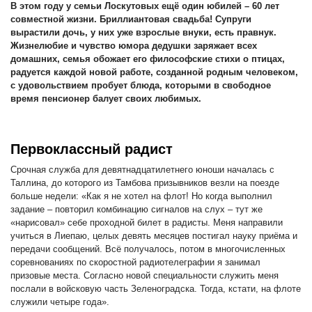
В этом году у семьи Лоскутовых ещё один юбилей – 60 лет
совместной жизни. Бриллиантовая свадьба! Супруги
вырастили дочь, у них уже взрослые внуки, есть правнук.
Жизнелюбие и чувство юмора дедушки заряжает всех
домашних, семья обожает его философские стихи о птицах,
радуется каждой новой работе, созданной родным человеком,
с удовольствием пробует блюда, которыми в свободное
время пенсионер балует своих любимых.
Первоклассный радист
Срочная служба для девятнадцатилетнего юноши началась с
Таллина, до которого из Тамбова призывников везли на поезде
больше недели: «Как я не хотел на флот! Но когда выполнил
задание – повторил комбинацию сигналов на слух – тут же
«нарисовал» себе проходной билет в радисты. Меня направили
учиться в Лиепаю, целых девять месяцев постигал науку приёма и
передачи сообщений. Всё получалось, потом в многочисленных
соревнованиях по скоростной радиотелеграфии я занимал
призовые места. Согласно новой специальности служить меня
послали в войсковую часть Зеленоградска. Тогда, кстати, на флоте
служили четыре года».