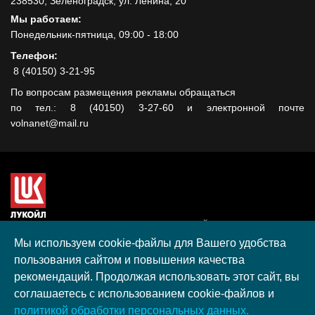
238530, Зеленоградск, ул. Ленина, 20
Мы работаем:
Понедельник-пятница, 09:00 - 18:00
Телефон:
8 (40150) 3-21-95
По вопросам размещения рекламы обращаться
по тел.: 8 (40150) 3-27-60 и электронной почте
volnanet@mail.ru
Сайт создан при поддержке ООО "ЛУКОЙЛ-КМН" на средства
гранта, полученного в рамках XIII Конкурса социальных и
Мы используем cookie-файлы для Вашего удобства
культурных проектов ПАО "ЛУКОЙЛ" на территории
пользования сайтом и повышения качества
Калининградской области в 2020 году
рекомендаций. Продолжая использовать этот сайт, вы
Согласие на обработку персональных данных
соглашаетесь с использованием cookie-файлов и
Разработка, поддержка и продвижение S-Media group
политикой обработки персональных данных.
© 2026 МАУ «Редакция общественно-политической газеты