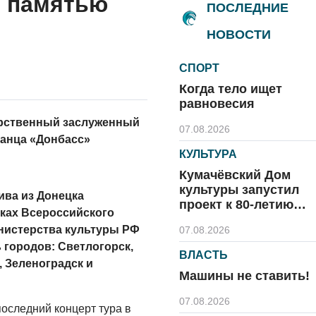
и памятью
ПОСЛЕДНИЕ
НОВОСТИ
СПОРТ
Когда тело ищет
равновесия
арственный заслуженный
07.08.2026
танца «Донбасс»
КУЛЬТУРА
Кумачёвский Дом
культуры запустил
ива из Донецка
проект к 80-летию
мках Всероссийского
области и посёлка
нистерства культуры РФ
07.08.2026
городов: Светлогорск,
ВЛАСТЬ
, Зеленоградск и
Машины не ставить!
07.08.2026
оследний концерт тура в