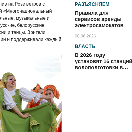
пив на Розе ветров с
РАЗЪЯСНЯЕМ
ой «Многонациональный
Правила для
альные, музыкальные и
сервисов аренды
электросамокатов
усские, белорусские,
сни и танцы. Зрители
06.08.2026
ний и поддерживали каждый
ВЛАСТЬ
В 2026 году
установят 16 станци
водоподготовки в
посёлках области
06.08.2026
ВЛАСТЬ
Новый учебный год 
готовность к
отопительному
сезону
06.08.2026
РАЗЪЯСНЯЕМ