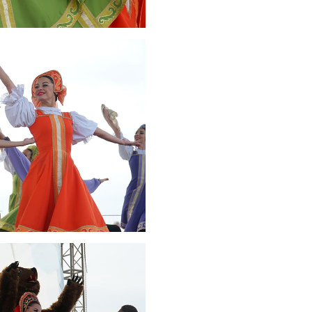
Где хранить
велосипед?
06.08.2026
ОБРАТНАЯ СВЯЗЬ
Администрация
онлайн
06.08.2026
ВЛАСТЬ
День памяти и
«Симфония
народов»
06.08.2026
ОБЩЕСТВО
Новый настил на
экотропе