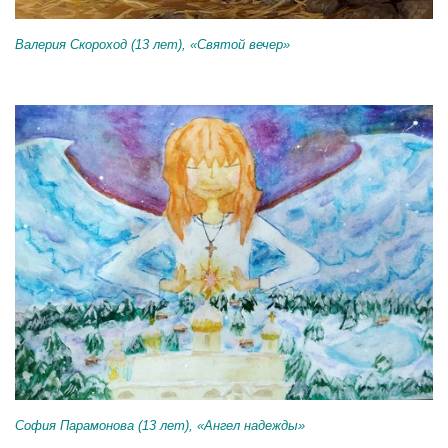
Валерия Скороход (13 лет), «Святой вечер»
София Парамонова (13 лет), «Ангел надежды»