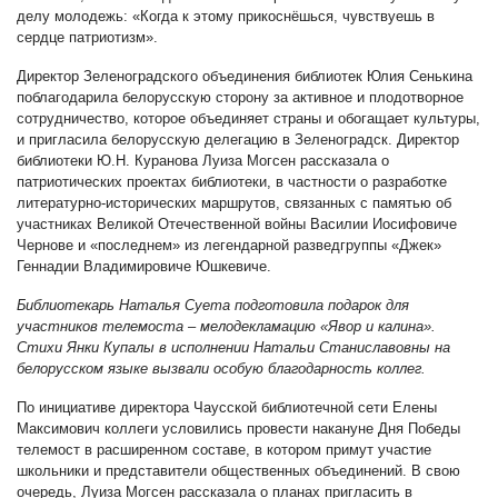
делу молодежь: «Когда к этому прикоснёшься, чувствуешь в
сердце патриотизм».
Директор Зеленоградского объединения библиотек Юлия Сенькина
поблагодарила белорусскую сторону за активное и плодотворное
сотрудничество, которое объединяет страны и обогащает культуры,
и пригласила белорусскую делегацию в Зеленоградск. Директор
библиотеки Ю.Н. Куранова Луиза Могсен рассказала о
патриотических проектах библиотеки, в частности о разработке
литературно-исторических маршрутов, связанных с памятью об
участниках Великой Отечественной войны Василии Иосифовиче
Чернове и «последнем» из легендарной разведгруппы «Джек»
Геннадии Владимировиче Юшкевиче.
Библиотекарь Наталья Суета подготовила подарок для
участников телемоста
–
мелодекламацию «Явор и калина».
Стихи Янки Купалы в исполнении Натальи Станиславовны на
белорусском языке вызвали особую благодарность коллег.
По инициативе директора Чаусской библиотечной сети Елены
Максимович коллеги условились провести накануне Дня Победы
телемост в расширенном составе, в котором примут участие
школьники и представители общественных объединений. В свою
очередь, Луиза Могсен рассказала о планах пригласить в