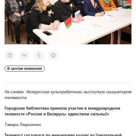
В центре внимания
На снимке: белорусские культработники выступили инициатором
телемоста
Городская библиотека приняла участие в международном
телемосте «Россия и Беларусь: единством сильны!»
Тамара Лавриненко
Телемост состоялся по инициативе коллег из Центральной