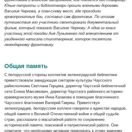
Юные патриоты и библиотекари прошли военными дорогами
Василия Чернова, а план-схему мест, где проходили
кровопролитн
ые
бои, составил сам фронтовик. По итогам
путешествия его участники смонтировали документальный
фильм, который показали Василию Чернову. А одна из юных
участниц этой поездки Аня Лукьяненко под впечатлением от
увиденного написала стихотворение, которое посвяти
ла
легендарному фронтовику.
Общая память
С белорусской стороны коллектив зеленоградской библиотеки
приветствовали заведующая сектором культуры Чаусского
райисполкома Светлана Герцева, директор Чаусской библиотечной
сети Елена Максимович, директор Чаусского районного историко-
краеведческого музея Инна Казакова и помощник благочинного
Чаусского благочиния Валерий Гавриш. Приветствуя
зеленоградцев, белорусские коллеги говорили о единстве народов,
общей памяти о Великой Отечественной войне и общей судьбе
стран, рассказали о масштабной работе по сохранению
исторической памяти, поисковой и патриотической работе. Они
отметили, что необходимо активнее привлекать к этому важному