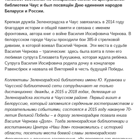
библиотеки Чаус и был посвящён Дню единения народов
Беларуси и России.
Крепкая дружба Зеленоградска и Чаус завязалась в 2014 году
благодаря истории и общей памяти и связана с именем
фронтовика, автора книг о войне Василия Иосифовича Чернова. В
белорусском городе Чаусы проходили бои 385-й стрелковой
дивизии, в которой воевал Василий Чернов. Эти места в судьбе
Василия Чернова – трагические: здесь была взята в плен его
любимая супруга Елизавета Кукушкина, которая ждала ребёнка.
Супруга Василия Иосифовича родила дочку в концлагере
Равенсбрюк и назвала её Викторией в честь будущей Победы.
Коллективы Зеленоградской библиотеки имени Ю. Куранова и
Чаусской библиотечной сети сотрудничают не только
дистанционно: дважды, в 2015 и 2018 годах, делегация из
Зеленоградска гостила в Чаусском районе. Первый визит в
Белоруссию, который з
апомнился сердечным гостеприимством и
трогательными событиями, состоялся в 2015 году накануне 70-
летия Великой Победы – в дорогу зеленоградцев позвала книга
Василия Чернова «Долг». Тогда зеленоградские библиотекари и
воспитанники Центра «Наш дом» познакоми
лись с историей
области, посетили места боевой славы зеленоградского
фронтовика и воинские захоронения, где покоятся его товарищи.