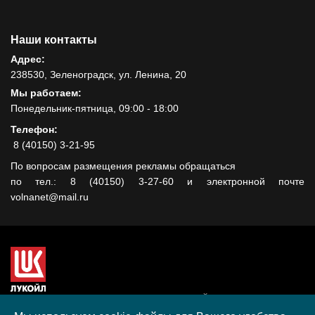
Наши контакты
Адрес:
238530, Зеленоградск, ул. Ленина, 20
Мы работаем:
Понедельник-пятница, 09:00 - 18:00
Телефон:
8 (40150) 3-21-95
По вопросам размещения рекламы обращаться
по тел.: 8 (40150) 3-27-60 и электронной почте
volnanet@mail.ru
Сайт создан при поддержке ООО "ЛУКОЙЛ-КМН" на средства
гранта, полученного в рамках XIII Конкурса социальных и