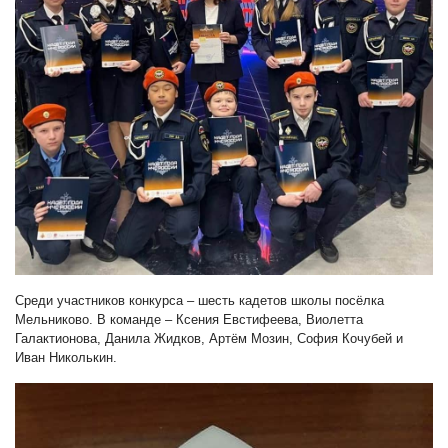
Среди участников конкурса
–
шесть кадетов школы посёлка
Мельниково. В команде – Ксения Евстифеева, Виолетта
Галактионова, Данила Жидков, Артём Мозин, София Кочубей и
Иван Николькин.