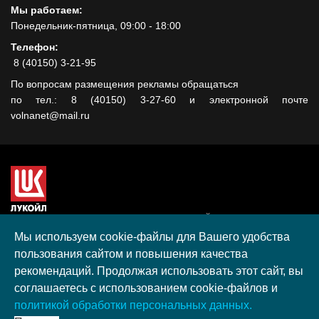
Мы работаем:
Понедельник-пятница, 09:00 - 18:00
Телефон:
8 (40150) 3-21-95
По вопросам размещения рекламы обращаться
по тел.: 8 (40150) 3-27-60 и электронной почте
volnanet@mail.ru
Сайт создан при поддержке ООО "ЛУКОЙЛ-КМН" на средства
гранта, полученного в рамках XIII Конкурса социальных и
Мы используем cookie-файлы для Вашего удобства
культурных проектов ПАО "ЛУКОЙЛ" на территории
пользования сайтом и повышения качества
Калининградской области в 2020 году
рекомендаций. Продолжая использовать этот сайт, вы
Согласие на обработку персональных данных
соглашаетесь с использованием cookie-файлов и
Разработка, поддержка и продвижение S-Media group
политикой обработки персональных данных.
© 2026 МАУ «Редакция общественно-политической газеты