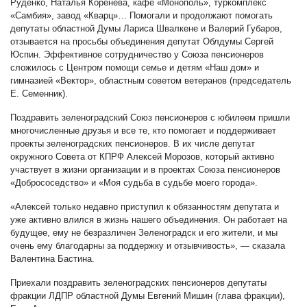
Руденко, Наталья Коренева, кафе «Монополь», туркомплекс
«Самбия», завод «Кварц»… Помогали и продолжают помогать
депутаты областной Думы Лариса Швалкене и Валерий Губаров,
отзывается на просьбы объединения депутат Облдумы Сергей
Юспин. Эффективное сотрудничество у Союза пенсионеров
сложилось с Центром помощи семье и детям «Наш дом» и
гимназией «Вектор», областным советом ветеранов (председатель
Е. Семенник).
Поздравить зеленоградский Союз пенсионеров с юбилеем пришли
многочисленные друзья и все те, кто помогает и поддерживает
проекты зеленоградских пенсионеров. В их числе депутат
окружного Совета от КПРФ Алексей Морозов, который активно
участвует в жизни организации и в проектах Союза пенсионеров
«Добрососедство» и «Моя судьба в судьбе моего города».
«Алексей только недавно приступил к обязанностям депутата и
уже активно влился в жизнь нашего объединения. Он работает на
будущее, ему не безразличен Зеленоградск и его жители, и мы
очень ему благодарны за поддержку и отзывчивость», — сказала
Валентина Бастина.
Приехали поздравить зеленоградских пенсионеров депутаты
фракции ЛДПР областной Думы Евгений Мишин (глава фракции),