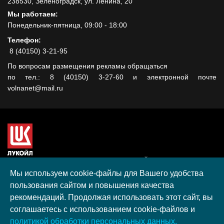
238530, Зеленоградск, ул. Ленина, 20
Мы работаем:
Понедельник-пятница, 09:00 - 18:00
Телефон:
8 (40150) 3-21-95
По вопросам размещения рекламы обращаться
по тел.: 8 (40150) 3-27-60 и электронной почте
volnanet@mail.ru
Сайт создан при поддержке ООО "ЛУКОЙЛ-КМН" на средства
гранта, полученного в рамках XIII Конкурса социальных и
Мы используем cookie-файлы для Вашего удобства
культурных проектов ПАО "ЛУКОЙЛ" на территории
пользования сайтом и повышения качества
Калининградской области в 2020 году
рекомендаций. Продолжая использовать этот сайт, вы
Согласие на обработку персональных данных
соглашаетесь с использованием cookie-файлов и
Разработка, поддержка и продвижение S-Media group
политикой обработки персональных данных.
© 2026 МАУ «Редакция общественно-политической газеты