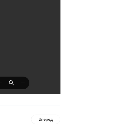
Где хранить
велосипед?
06.08.2026
ОБРАТНАЯ СВЯЗЬ
Администрация
онлайн
06.08.2026
ВЛАСТЬ
День памяти и
«Симфония
народов»
06.08.2026
ОБЩЕСТВО
Новый настил на
Вперед
экотропе