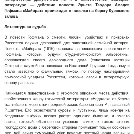
литературе — действие повести Эрнста Теодора Амадея
Гофмана «Майорат» происходит в поселке на берегу Куршского
залива
Литературная судьба
В повести Гофмана о смерти, любви, убийствах и призраках
Росситтен служит декорацией для запутанной семейной истории.
Повесть «Майорат» (1816) основана на юношеских впечатлениях
Гофмана, который, будучи студентом-юристом Альбертины,
сопровождал своего двоюродного деда (советника юстиции
Фётери) в служебных поездках по Восточной Пруссии. Тогда ему и
стало известно о фамильных тяжбах по поводу наследования
приморской усадьбы Росситтен, которые легли в литературную
основу рассказа.
Начинается повествование с угрюмого описания места действия,
свойственного жанру готической литературы: «Недалеко от берега
Балтийского моря стоит родовой замок баронов фон Р., названный
Р...зиттен. Его окрестности суровы и пустынны, лишь кое-где на
бездонных зыбучих песках растут одинокие былинки, и вместо
парка, который обыкновенно украшает замок, к голым стенам
господского дома с береговой стороны примыкает тощий сосновый
лес, чей вечно сумрачный убор печалит пестрый наряд весны, и