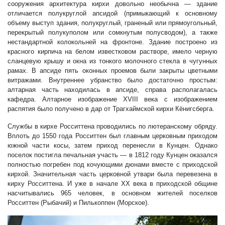
сооружения архитектура кирхи довольно необычна — здание
отличается полукруглой апсидой (примыкающий к основному
объему выступ здания, полукруглый, граненый или прямоугольный,
перекрытый полукуполом или сомкнутым полусводом), а также
нестандартной колокольней на фронтоне. Здание построено из
красного кирпича на белом известковом растворе, имело черную
сланцевую крышу и окна из тонкого молочного стекла в чугунных
рамах. В апсиде пять оконных проемов были закрыты цветными
витражами. Внутреннее убранство было достаточно простым:
алтарная часть находилась в апсиде, справа располагалась
кафедра. Алтарное изображение XVIII века с изображением
распятия было получено в дар от Трагхаймской кирхи Кёнигсберга.
Службы в кирхе Росситтена проводились по лютеранскому обряду.
Вплоть до 1550 года Росситтен был главным церковным приходом
южной части косы, затем приход перенесли в Кунцен. Однако
поселок постигла печальная участь — в 1812 году Кунцен оказался
полностью погребен под кочующими дюнами вместе с приходской
кирхой. Значительная часть церковной утвари была перевезена в
кирху Росситтена. И уже в начале ХХ века в приходской общине
насчитывались 965 человек, в основном жителей поселков
Росситтен (Рыбачий) и Пилькоппен (Морское).