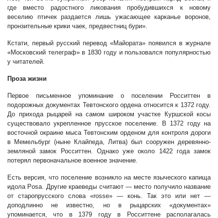
где вместо радостного ликования пробудившихся к новому
веселию птичек раздается лишь ужасающее карканье воронов,
пронзительные крики чаек, предвестниц бури».
Кстати, первый русский перевод «Майората» появился в журнале
«Московский телеграф» в 1830 году и пользовался популярностью
у читателей.
Проза жизни
Первое письменное упоминание о поселении Росситтен в
подорожных документах Тевтонского ордена относится к 1372 году.
До прихода рыцарей на самом широком участке Куршской косы
существовало укрепленное прусское поселение. В 1372 году на
восточной окраине мыса Тевтонским орденом для контроля дороги
в Мемельбург (ныне Клайпеда, Литва) был сооружен деревянно-
земляной замок Росситтен. Однако уже около 1422 года замок
потерял первоначальное военное значение.
Есть версия, что поселение возникло на месте языческого капища
идола Posa. Другие краеведы считают — место получило название
от старопрусского слова «rosse» — конь. Так это или нет —
доподлинно не известно, но в рыцарских «документах»
упоминается, что в 1379 году в Росситтене располагалась