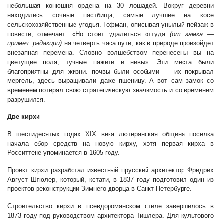
небольшая конюшня ордена на 30 лошадей. Вокруг деревни
находились сочные пастбища, самые лучшие на косе
сельскохозяйственные угодья. Гофман, описывая унылый пейзаж в
повести, отмечает: «Но стоит удалиться оттуда
(от замка —
примеч. редакции)
на четверть часа пути, как в природе произойдет
внезапная перемена. Словно волшебством перенесены вы на
цветущие поля, тучные пажити и нивы». Эти места были
благоприятны для жизни, почвы были особыми — их покрывал
мергель, здесь выращивали даже пшеницу. А вот сам замок со
временем потерял свою стратегическую значимость и со временем
разрушился.
Две кирхи
В шестидесятых годах XIX века лютеранская община поселка
начала сбор средств на новую кирху, хотя первая кирха в
Росситтене упоминается в 1605 году.
Проект кирхи разработал известный прусский архитектор Фридрих
Август Штюлер, который, кстати, в 1837 году подготовил один из
проектов реконструкции Зимнего дворца в Санкт-Петербурге.
Строительство кирхи в псевдороманском стиле завершилось в
1873 году под руководством архитектора Тишлера. Для культового