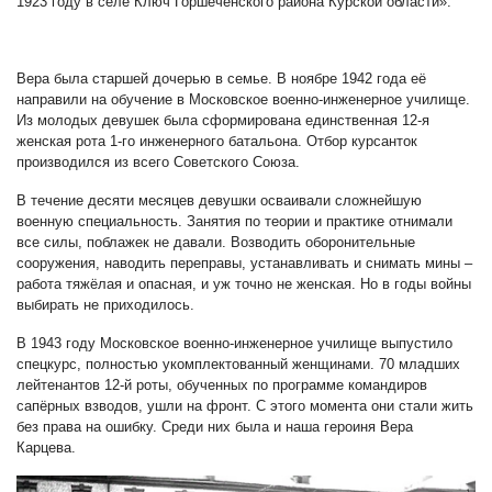
1923 году в селе Ключ Горшеченского района Курской области».
Вера была старшей дочерью в семье. В ноябре 1942 года её
направили на обучение в Московское военно-инженерное училище.
Из молодых девушек была сформирована единственная 12-я
женская рота 1-го инженерного батальона. Отбор курсанток
производился из всего Советского Союза.
В течение десяти месяцев девушки осваивали сложнейшую
военную специальность. Занятия по теории и практике отнимали
все силы, поблажек не давали. Возводить оборонительные
сооружения, наводить переправы, устанавливать и снимать мины –
работа тяжёлая и опасная, и уж точно не женская. Но в годы войны
выбирать не приходилось.
В 1943 году Московское военно-инженерное училище выпустило
спецкурс, полностью укомплектованный женщинами. 70 младших
лейтенантов 12-й роты, обученных по программе командиров
сапёрных взводов, ушли на фронт. С этого момента они стали жить
без права на ошибку. Среди них была и наша героиня Вера
Карцева.