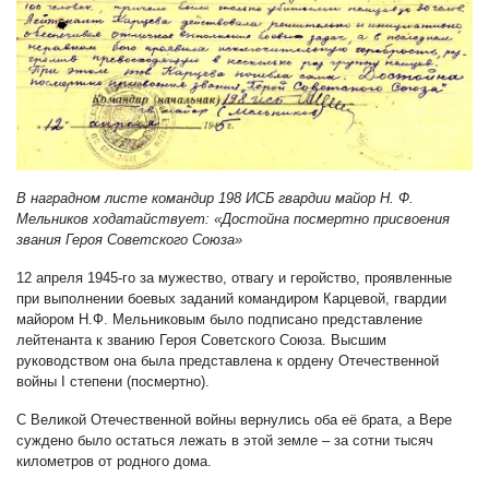
В наградном листе командир 198 ИСБ гвардии майор Н. Ф.
Мельников ходатайствует: «Достойна посмертно присвоения
звания Героя Советского Союза»
12 апреля 1945-го за мужество, отвагу и геройство, проявленные
при выполнении боевых заданий командиром Карцевой, гвардии
майором Н.Ф. Мельниковым было подписано представление
лейтенанта к званию Героя Советского Союза. Высшим
руководством она была представлена к ордену Отечественной
войны I степени (посмертно).
С Великой Отечественной войны вернулись оба её брата, а Вере
суждено было остаться лежать в этой земле – за сотни тысяч
километров от родного дома.