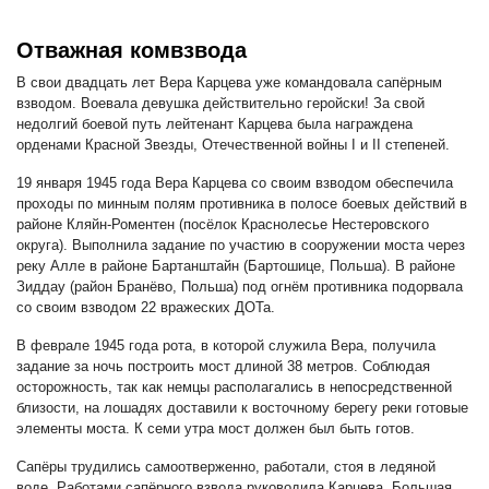
Отважная комвзвода
В свои двадцать лет Вера Карцева уже командовала сапёрным
взводом. Воевала девушка действительно геройски! За свой
недолгий боевой путь лейтенант Карцева была награждена
орденами Красной Звезды, Отечественной войны I и II степеней.
19 января 1945 года Вера Карцева со своим взводом обеспечила
проходы по минным полям противника в полосе боевых действий в
районе Кляйн-Роментен (посёлок Краснолесье Нестеровского
округа). Выполнила задание по участию в сооружении моста через
реку Алле в районе Бартанштайн (Бартошице, Польша). В районе
Зиддау (район Бранёво, Польша) под огнём противника подорвала
со своим взводом 22 вражеских ДОТа.
В феврале 1945 года рота, в которой служила Вера, получила
задание за ночь построить мост длиной 38 метров. Соблюдая
осторожность, так как немцы располагались в непосредственной
близости, на лошадях доставили к восточному берегу реки готовые
элементы моста. К семи утра мост должен был быть готов.
Сапёры трудились самоотверженно, работали, стоя в ледяной
воде. Работами сапёрного взвода руководила Карцева. Большая