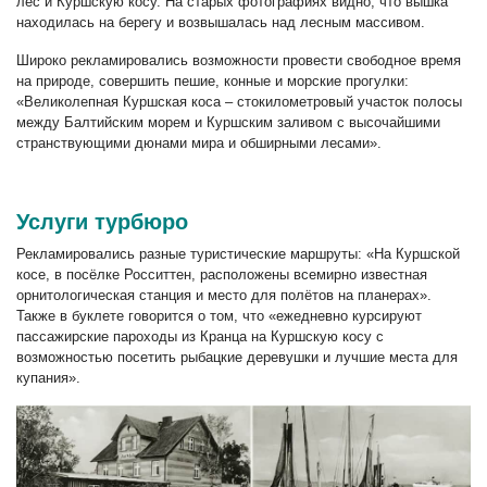
лес и Куршскую косу. На старых фотографиях видно, что вышка
находилась на берегу и возвышалась над лесным массивом.
Широко рекламировались возможности провести свободное время
на природе, совершить пешие, конные и морские прогулки:
«Великолепная Куршская коса – стокилометровый участок полосы
между Балтийским морем и Куршским заливом с высочайшими
странствующими дюнами мира и обширными лесами».
Услуги турбюро
Рекламировались разные туристические маршруты: «На Куршской
косе, в посёлке Росситтен, расположены всемирно известная
орнитологическая станция и место для полётов на планерах».
Также в буклете говорится о том, что «ежедневно курсируют
пассажирские пароходы из Кранца на Куршскую косу с
возможностью посетить рыбацкие деревушки и лучшие места для
купания».