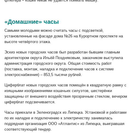
флюгера – кошке никак не удаётся поймать мышку.
«Домашние» часы
Самыми молодыми можно считать часы с подсветкой,
установленные на фасаде дома №26 на Курортном проспекте на
высоте четвёртого этажа.
Эскиз новых городских часов был разработан бывшим главным
архитектором округа Ильёй Поздняковым, заказчиком выступила
администрация городского округа. Общая стоимость работ
(поставка, монтаж, наладка и подключение часов к системе
электроснабжения) – 853,5 тысячи рублей.
Циферблат новых городских часов помещён в квадратную рамку с
изящными изображениями кошачьих силуэтов, шестерёнки
защищены от внешнего воздействия прозрачным стеклом, вечером
циферблат подсвечивается.
Часы приехали в Зеленоградск из Липецка. Установкой и работами
по их наладке и подключению к электричеству занималась
подрядная организация ООО «Атлантис» из Липецка, выигравшая
соответствующий тендер.