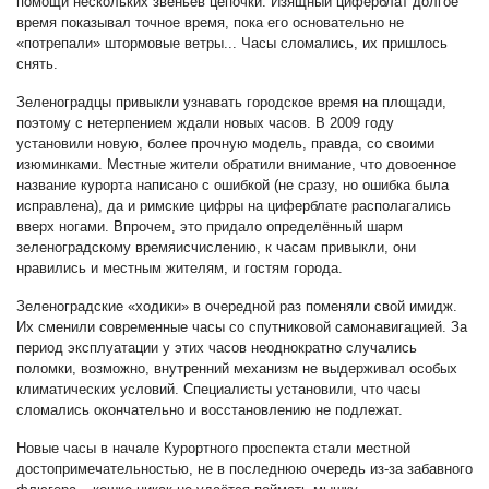
помощи нескольких звеньев цепочки. Изящный циферблат долгое
время показывал точное время, пока его основательно не
«потрепали» штормовые ветры... Часы сломались, их пришлось
снять.
Зеленоградцы привыкли узнавать городское время на площади,
поэтому с нетерпением ждали новых часов. В 2009 году
установили новую, более прочную модель, правда, со своими
изюминками. Местные жители обратили внимание, что довоенное
название курорта написано с ошибкой (не сразу, но ошибка была
исправлена), да и римские цифры на циферблате располагались
вверх ногами. Впрочем, это придало определённый шарм
зеленоградскому времяисчислению, к часам привыкли, они
нравились и местным жителям, и гостям города.
Зеленоградские «ходики» в очередной раз поменяли свой имидж.
Их сменили современные часы со спутниковой самонавигацией. За
период эксплуатации у этих часов неоднократно случались
поломки, возможно, внутренний механизм не выдерживал особых
климатических условий. Специалисты установили, что часы
сломались окончательно и восстановлению не подлежат.
Новые часы в начале Курортного проспекта стали местной
достопримечательностью, не в последнюю очередь из-за забавного