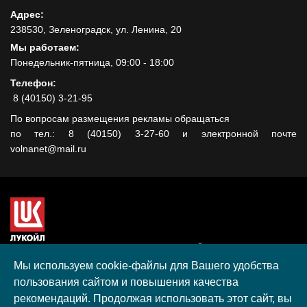
Адрес:
238530, Зеленоградск, ул. Ленина, 20
Мы работаем:
Понедельник-пятница, 09:00 - 18:00
Телефон:
8 (40150) 3-21-95
По вопросам размещения рекламы обращаться
по тел.: 8 (40150) 3-27-60 и электронной почте
volnanet@mail.ru
Сайт создан при поддержке ООО "ЛУКОЙЛ-КМН" на средства
гранта, полученного в рамках XIII Конкурса социальных и
Мы используем cookie-файлы для Вашего удобства
культурных проектов ПАО "ЛУКОЙЛ" на территории
пользования сайтом и повышения качества
Калининградской области в 2020 году
рекомендаций. Продолжая использовать этот сайт, вы
Согласие на обработку персональных данных