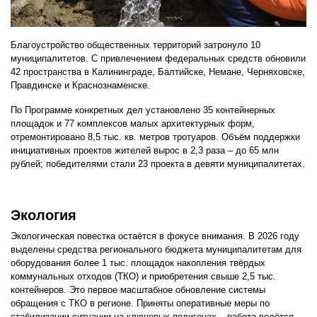
Благоустройство общественных территорий затронуло 10
муниципалитетов. С привлечением федеральных средств обновили
42 пространства в Калининграде, Балтийске, Немане, Черняховске,
Правдинске и Краснознаменске.
По Программе конкретных дел установлено 35 контейнерных
площадок и 77 комплексов малых архитектурных форм,
отремонтировано 8,5 тыс. кв. метров тротуаров. Объём поддержки
инициативных проектов жителей вырос в 2,3 раза – до 65 млн
рублей; победителями стали 23 проекта в девяти муниципалитетах.
Экология
Экологическая повестка остаётся в фокусе внимания. В 2026 году
выделены средства регионального бюджета муниципалитетам для
оборудования более 1 тыс. площадок накопления твёрдых
коммунальных отходов (ТКО) и приобретения свыше 2,5 тыс.
контейнеров. Это первое масштабное обновление системы
обращения с ТКО в регионе. Приняты оперативные меры по
стабилизации ситуации на ключевых полигонах – работа ведётся