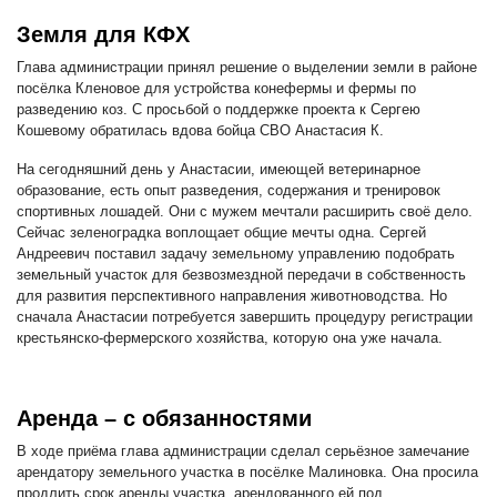
Земля для КФХ
Глава администрации принял решение о выделении земли в районе
посёлка Кленовое для устройства конефермы и фермы по
разведению коз. С просьбой о поддержке проекта к Сергею
Кошевому обратилась вдова бойца СВО Анастасия К.
На сегодняшний день у Анастасии, имеющей ветеринарное
образование, есть опыт разведения, содержания и тренировок
спортивных лошадей. Они с мужем мечтали расширить своё дело.
Сейчас зеленоградка воплощает общие мечты одна. Сергей
Андреевич поставил задачу земельному управлению подобрать
земельный участок для безвозмездной передачи в собственность
для развития перспективного направления животноводства. Но
сначала Анастасии потребуется завершить процедуру регистрации
крестьянско-фермерского хозяйства, которую она уже начала.
Аренда – с обязанностями
В ходе приёма глава администрации сделал серьёзное замечание
арендатору земельного участка в посёлке Малиновка. Она просила
продлить срок аренды участка, арендованного ей под