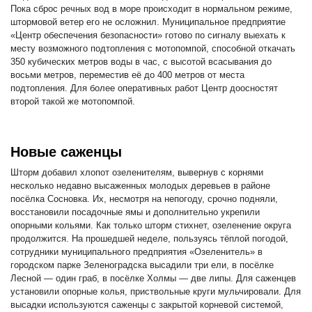
Пока сброс речных вод в море происходит в нормальном режиме,
штормовой ветер его не осложнил. Муниципальное предприятие
«Центр обеспечения безопасности» готово по сигналу выехать к
месту возможного подтопления с мотопомпой, способной откачать
350 кубических метров воды в час, с высотой всасывания до
восьми метров, переместив её до 400 метров от места
подтопления. Для более оперативных работ Центр доосностят
второй такой же мотопомпой.
Новые саженцы
Шторм добавил хлопот озеленителям, вывернув с корнями
несколько недавно высаженных молодых деревьев в районе
посёлка Сосновка. Их, несмотря на непогоду, срочно подняли,
восстановили посадочные ямы и дополнительно укрепили
опорными кольями. Как только шторм стихнет, озеленение округа
продолжится. На прошедшей неделе, пользуясь тёплой погодой,
сотрудники муниципального предприятия «Озеленитель» в
городском парке Зеленоградска высадили три ели, в посёлке
Лесной — один граб, в посёлке Холмы — две липы. Для саженцев
установили опорные колья, приствольные круги мульчировали. Для
высадки используются саженцы с закрытой корневой системой,