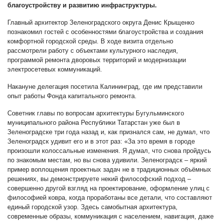
благоустройству и развитию инфраструктуры.
Главный архитектор Зеленоградского округа Денис Крыщенко
познакомил гостей с особенностями благоустройства и создания
комфортной городской среды. В ходе визита отдельно
рассмотрели работу с объектами культурного наследия,
программой ремонта дворовых территорий и модернизации
электросетевых коммуникаций.
Накануне делегация посетила Калининград, где им представили
опыт работы Фонда капитального ремонта.
Советник главы по вопросам архитектуры Бугульминского
муниципального района Республики Татарстан уже был в
Зеленоградске три года назад и, как признался сам, не думал, что
Зеленоградск удивит его и в этот раз: «За это время в городе
произошли колоссальные изменения. Я думал, что снова пройдусь
по знакомым местам, но вы снова удивили. Зеленоградск – яркий
пример воплощения проектных задач не в традиционных объёмных
решениях, вы демонстрируете некий философский подход –
совершенно другой взгляд на проектирование, оформление улиц с
философией ковра, когда проработаны все детали, что составляют
единый городской узор. Здесь самобытная архитектура,
современные образы, коммуникация с населением, навигация, даже