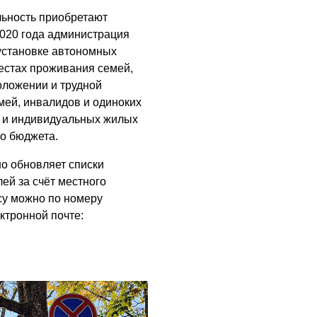
льность приобретают
Помощь бойцам
020 года администрация
05.08.2026
установке автономных
стах проживания семей,
ВЛАСТЬ
оложении и трудной
«Второй старт» для
мей, инвалидов и одиноких
ветеранов СВО
 и индивидуальных жилых
05.08.2026
го бюджета.
РАЗЪЯСНЯЕМ
о обновляет списки
Контракт с новой
ей за счёт местного
выплатой
су можно по номеру
ктронной почте:
05.08.2026