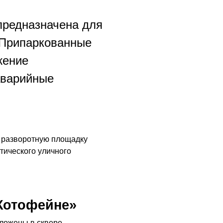
редназначена для
 Припаркованные
жение
аварийные
у разворотную площадку
тического уличного
Котофейне»
оложены в сквере