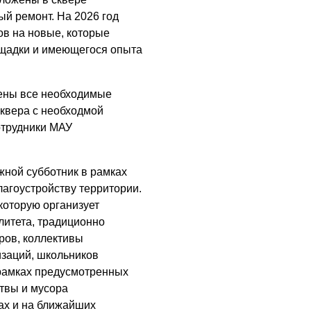
й ремонт. На 2026 год
в на новые, которые
ощадки и имеющегося опыта
ены все необходимые
квера с необходмой
отрудники МАУ
ной субботник в рамках
лагоустройству территории.
которую организует
литета, традиционно
ров, коллективы
изаций, школьников
 рамках предусмотренных
твы и мусора
ах и на ближайших