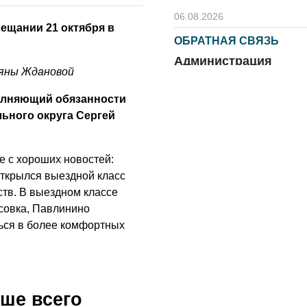
06.08.2026
ещании 21 октября в
ОБРАТНАЯ СВЯЗЬ
Администрация
яны Ждановой
онлайн
олняющий обязанности
06.08.2026
ьного округа Сергей
ВЛАСТЬ
День памяти и
«Симфония
 с хороших новостей:
народов»
открылся выездной класс
ств. В выездном классе
06.08.2026
осовка, Павлинино
ОБЩЕСТВО
ться в более комфортных
Новый настил на
экотропе
05.08.2026
ше всего
ОБЩЕСТВО