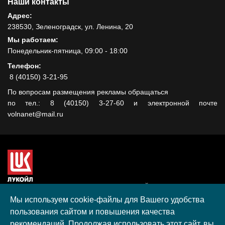
Наши контакты
Адрес:
238530, Зеленоградск, ул. Ленина, 20
Мы работаем:
Понедельник-пятница, 09:00 - 18:00
Телефон:
8 (40150) 3-21-95
По вопросам размещения рекламы обращаться
по тел.: 8 (40150) 3-27-60 и электронной почте
volnanet@mail.ru
Сайт создан при поддержке ООО "ЛУКОЙЛ-КМН" на средства
гранта, полученного в рамках XIII Конкурса социальных и
Мы используем cookie-файлы для Вашего удобства
культурных проектов ПАО "ЛУКОЙЛ" на территории
пользования сайтом и повышения качества
Калининградской области в 2020 году
рекомендаций. Продолжая использовать этот сайт, вы