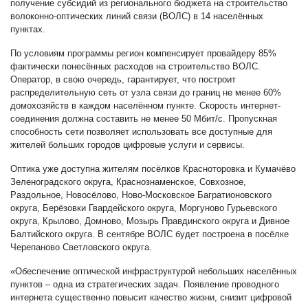
получение субсидий из регионального бюджета на строительство
волоконно-оптических линий связи (ВОЛС) в 14 населённых
пунктах.
По условиям программы регион компенсирует провайдеру 85%
фактически понесённых расходов на строительство ВОЛС.
Оператор, в свою очередь, гарантирует, что построит
распределительную сеть от узла связи до границ не менее 60%
домохозяйств в каждом населённом пункте. Скорость интернет-
соединения должна составить не менее 50 Мбит/с. Пропускная
способность сети позволяет использовать все доступные для
жителей больших городов цифровые услуги и сервисы.
Оптика уже доступна жителям посёлков Красноторовка и Кумачёво
Зеленоградского округа, Краснознаменское, Совхозное,
Раздольное, Новосёлово, Ново-Московское Багратионовского
округа, Берёзовки Гвардейского округа, Моргуново Гурьевского
округа, Крылово, Домново, Мозырь Правдинского округа и Дивное
Балтийского округа. В сентябре ВОЛС будет построена в посёлке
Черепаново Светловского округа.
«Обеспечение оптической инфраструктурой небольших населённых
пунктов – одна из стратегических задач. Появление проводного
интернета существенно повысит качество жизни, снизит цифровой