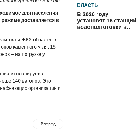
Калининградской области
ВЛАСТЬ
ходимое для населения
В 2026 году
установят 16 станци
 режиме доставляется в
водоподготовки в
посёлках области
06.08.2026
льства и ЖКХ области, в
онов каменного угля, 15
ВЛАСТЬ
онов – на погрузке у
Новый учебный год 
готовность к
отопительному
 января планируется
сезону
 еще 140 вагонов. Это
06.08.2026
снабжающих организаций и
РАЗЪЯСНЯЕМ
Где хранить
велосипед?
06.08.2026
Вперед
ОБРАТНАЯ СВЯЗЬ