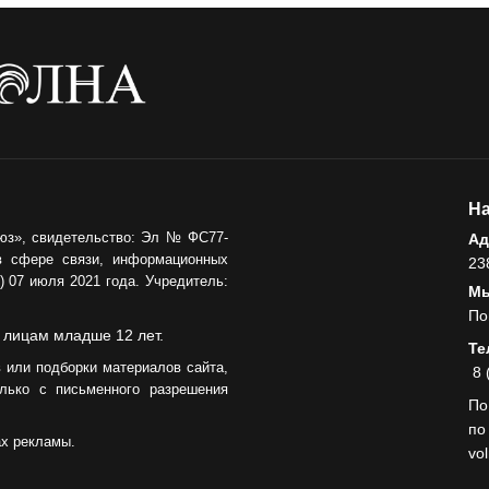
Администрация
онлайн
06.08.2026
ВЛАСТЬ
День памяти и
«Симфония
народов»
На
06.08.2026
юз», свидетельство: Эл № ФС77-
Ад
в сфере связи, информационных
23
ОБЩЕСТВО
 07 июля 2021 года. Учредитель:
Мы
Новый настил на
По
экотропе
 лицам младше 12 лет.
Те
05.08.2026
 или подборки материалов сайта,
8 
лько с письменного разрешения
По
по
ах рекламы.
vo