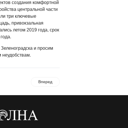
Администрация
ектов создания комфортной
онлайн
ройства центральной части
шли три ключевые
06.08.2026
щадь, привокзальная
ВЛАСТЬ
лись летом 2019 года, срок
День памяти и
года.
«Симфония
 Зеленоградска и просим
народов»
 неудобствам.
06.08.2026
ОБЩЕСТВО
Новый настил на
Вперед
экотропе
05.08.2026