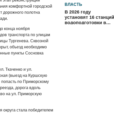
й этап реконструкции
ВЛАСТЬ
дания комфортной городской
В 2026 году
т дорожного полотна
установят 16 станци
ади.
водоподготовки в
посёлках области
 до конца ноября
06.08.2026
дов транспорта по улицам
ВЛАСТЬ
ицы Тургенева. Сквозной
крыт, объезд необходимо
Новый учебный год 
енные пункты Сосновка
готовность к
отопительному
сезону
06.08.2026
. Ткаченко и ул.
ужная (выезд на Куршскую
РАЗЪЯСНЯЕМ
о попасть по Приморскому
Где хранить
реезда, дорога вдоль
велосипед?
во на ул. Приморскую
06.08.2026
ОБРАТНАЯ СВЯЗЬ
я округа стала победителем