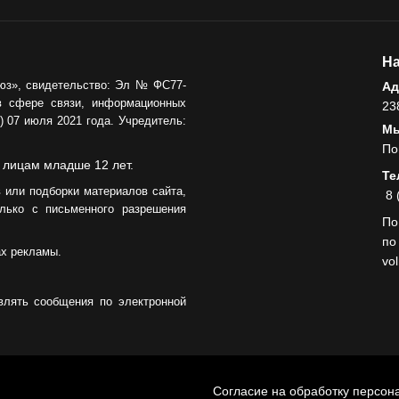
На
юз», свидетельство: Эл № ФС77-
Ад
в сфере связи, информационных
23
 07 июля 2021 года. Учредитель:
Мы
По
 лицам младше 12 лет.
Те
 или подборки материалов сайта,
8 
лько с письменного разрешения
По
по
ах рекламы.
vo
влять сообщения по электронной
Согласие на обработку персон