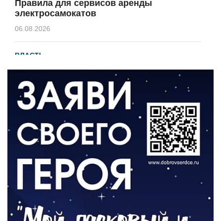
Правила для сервисов аренды
электросамокатов
06.08.2026
ВЛАСТЬ
В 2026 году установят 16 станций
водоподготовки в посёлках области
06.08.2026
ВЛАСТЬ
Новый учебный год и готовность к
отопительному сезону
06.08.2026
РАЗЪЯСНЯЕМ
Где хранить велосипед?
06.08.2026