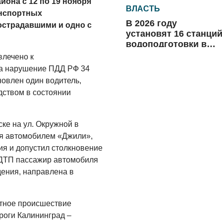
йона с 12 по 19 ноября
ВЛАСТЬ
анспортных
В 2026 году
острадавшими и одно с
установят 16 станци
водоподготовки в
посёлках области
влечено к
06.08.2026
за нарушение ПДД РФ 34
ВЛАСТЬ
новлен один водитель,
дством в состоянии
Новый учебный год 
готовность к
отопительному
ке на ул. Окружной в
сезону
06.08.2026
яя автомобилем «Джили»,
ия и допустил столкновение
РАЗЪЯСНЯЕМ
 ДТП пассажир автомобиля
Где хранить
ения, направлена в
велосипед?
06.08.2026
тное происшествие
ОБРАТНАЯ СВЯЗЬ
роги Калининград –