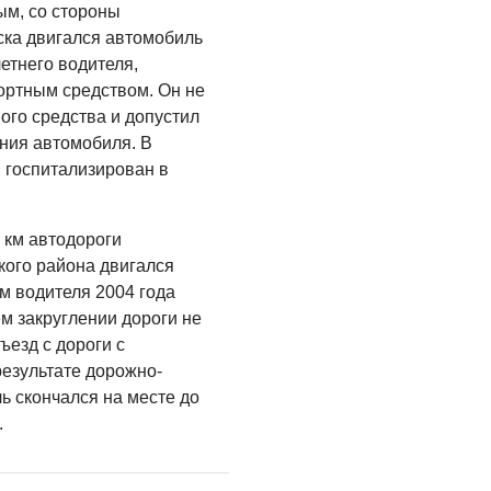
Администрация
ым, со стороны
онлайн
ска двигался автомобиль
етнего водителя,
06.08.2026
ортным средством. Он не
ВЛАСТЬ
ого средства и допустил
День памяти и
ения автомобиля. В
«Симфония
 госпитализирован в
народов»
06.08.2026
 км автодороги
ОБЩЕСТВО
кого района двигался
м водителя 2004 года
Новый настил на
м закруглении дороги не
экотропе
ъезд с дороги с
05.08.2026
езультате дорожно-
ь скончался на месте до
.