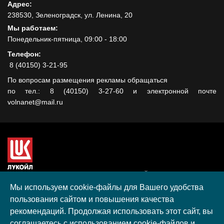
Адрес:
238530, Зеленоградск, ул. Ленина, 20
Мы работаем:
Понедельник-пятница, 09:00 - 18:00
Телефон:
8 (40150) 3-21-95
По вопросам размещения рекламы обращаться
по тел.: 8 (40150) 3-27-60 и электронной почте
volnanet@mail.ru
Сайт создан при поддержке ООО "ЛУКОЙЛ-КМН" на средства
гранта, полученного в рамках XIII Конкурса социальных и
Мы используем cookie-файлы для Вашего удобства
культурных проектов ПАО "ЛУКОЙЛ" на территории
пользования сайтом и повышения качества
Калининградской области в 2020 году
рекомендаций. Продолжая использовать этот сайт, вы
Согласие на обработку персональных данных
соглашаетесь с использованием cookie-файлов и