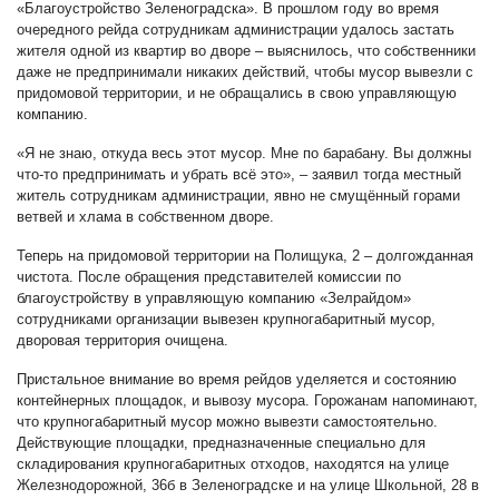
«Благоустройство Зеленоградска». В прошлом году во время
очередного рейда сотрудникам администрации удалось застать
жителя одной из квартир во дворе – выяснилось, что собственники
даже не предпринимали никаких действий, чтобы мусор вывезли с
придомовой территории, и не обращались в свою управляющую
компанию.
«Я не знаю, откуда весь этот мусор. Мне по барабану. Вы должны
что-то предпринимать и убрать всё это», – заявил тогда местный
житель сотрудникам администрации, явно не смущённый горами
ветвей и хлама в собственном дворе.
Теперь на придомовой территории на Полищука, 2 – долгожданная
чистота. После обращения представителей комиссии по
благоустройству в управляющую компанию «Зелрайдом»
сотрудниками организации вывезен крупногабаритный мусор,
дворовая территория очищена.
Пристальное внимание во время рейдов уделяется и состоянию
контейнерных площадок, и вывозу мусора. Горожанам напоминают,
что крупногабаритный мусор можно вывезти самостоятельно.
Действующие площадки, предназначенные специально для
складирования крупногабаритных отходов, находятся на улице
Железнодорожной, 36б в Зеленоградске и на улице Школьной, 28 в