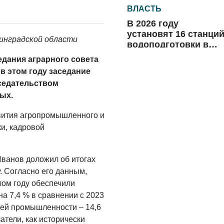
ВЛАСТЬ
В 2026 году
установят 16 станци
инградской области
водоподготовки в
посёлках области
едания аграрного совета
06.08.2026
в этом году заседание
ВЛАСТЬ
седательством
Новый учебный год 
ых.
готовность к
отопительному
звития агропромышленного и
сезону
и, кадровой
06.08.2026
РАЗЪЯСНЯЕМ
Иванов доложил об итогах
Где хранить
у. Согласно его данным,
велосипед?
лом году обеспечили
06.08.2026
а 7,4 % в сравнении с 2023
ей промышленности – 14,6
ОБРАТНАЯ СВЯЗЬ
атели, как исторически