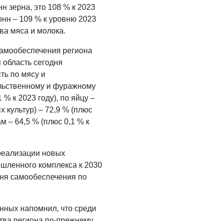
Администрация
н зерна, это 108 % к 2023
онлайн
тонн – 109 % к уровню 2023
ва мяса и молока.
06.08.2026
ВЛАСТЬ
самообеспечения региона
 область сегодня
День памяти и
«Симфония
ть по мясу и
народов»
льственному и фуражному
 % к 2023 году), по яйцу –
06.08.2026
х культур) – 72,9 % (плюс
ОБЩЕСТВО
ам – 64,5 % (плюс 0,1 % к
Новый настил на
экотропе
 реализации новых
05.08.2026
шленного комплекса к 2030
вня самообеспечения по
нных напомнил, что среди
ства региона по-прежнему