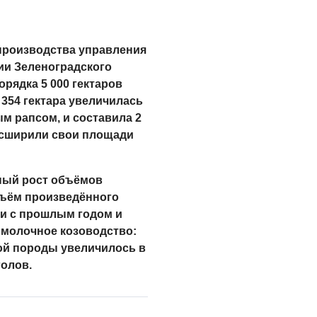
производства управления
ии Зеленоградского
орядка 5 000 гектаров
354 гектара увеличилась
м рапсом, и составила 2
расширили свои площади
ный рост объёмов
бъём произведённого
ии с прошлым годом и
я молочное козоводство:
ой породы увеличилось в
голов.