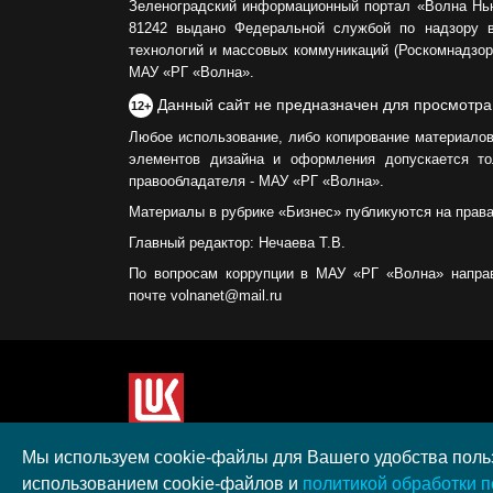
Зеленоградский информационный портал «Волна Нь
81242 выдано Федеральной службой по надзору 
технологий и массовых коммуникаций (Роскомнадзор)
МАУ «РГ «Волна».
Данный сайт не предназначен для просмотра
12+
Любое использование, либо копирование материалов
элементов дизайна и оформления допускается то
правообладателя - МАУ «РГ «Волна».
Материалы в рубрике «Бизнес» публикуются на прав
Главный редактор: Нечаева Т.В.
По вопросам коррупции в МАУ «РГ «Волна» напра
почте volnanet@mail.ru
Сайт создан при поддержке ООО "ЛУКОЙЛ-КМН" н
Мы используем cookie-файлы для Вашего удобства польз
полученного в рамках XIII Конкурса социальных 
использованием cookie-файлов и
политикой обработки 