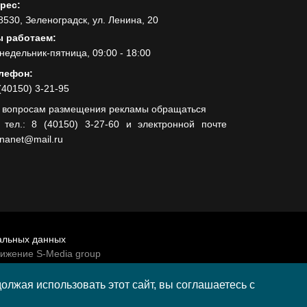
рес:
8530, Зеленоградск, ул. Ленина, 20
 работаем:
недельник-пятница, 09:00 - 18:00
лефон:
(40150) 3-21-95
 вопросам размещения рекламы обращаться
 тел.: 8 (40150) 3-27-60 и электронной почте
lnanet@mail.ru
альных данных
вижение S-Media group
венно-политической газеты «Волна»
лжая использовать этот сайт, вы соглашаетесь с