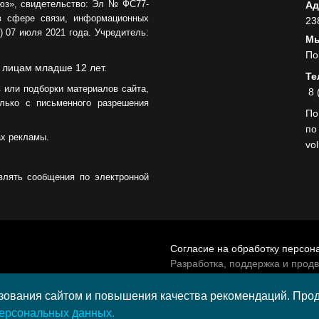
юз», свидетельство: Эл № ФС77-
Ад
в сфере связи, информационных
23
 07 июля 2021 года. Учредитель:
Мы
По
 лицам младше 12 лет.
Те
 или подборки материалов сайта,
8 
лько с письменного разрешения
По
по
ах рекламы.
vo
влять сообщения по электронной
Согласие на обработку персон
Разработка, поддержка и прод
© 2026 МАУ «Редакция общест
а средства гранта,
ования сайтом и повышения качества рекомендаций. Продо
и культурных проектов ПАО
персональных данных.