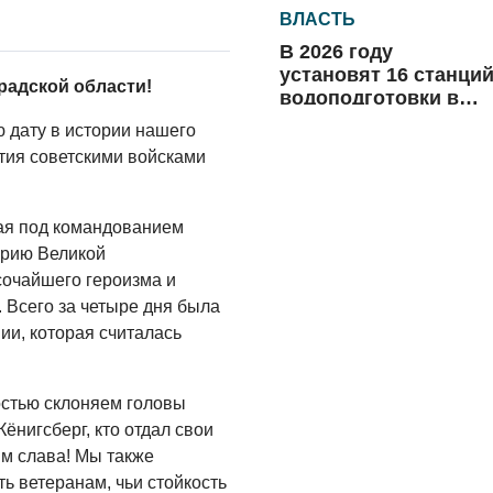
ВЛАСТЬ
В 2026 году
установят 16 станци
радской области!
водоподготовки в
посёлках области
 дату в истории нашего
06.08.2026
ятия советскими войсками
ВЛАСТЬ
Новый учебный год 
ая под командованием
готовность к
отопительному
орию Великой
сезону
сочайшего героизма и
06.08.2026
 Всего за четыре дня была
ии, которая считалась
РАЗЪЯСНЯЕМ
Где хранить
велосипед?
остью склоняем головы
06.08.2026
Кёнигсберг, кто отдал свои
им слава! Мы также
ОБРАТНАЯ СВЯЗЬ
 ветеранам, чьи стойкость