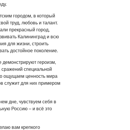
Администрация
ду.
онлайн
тским городом, в который
06.08.2026
ой труд, любовь и талант.
ВЛАСТЬ
али прекрасный город,
звивать Калининград и всю
День памяти и
«Симфония
ия для жизни, строить
народов»
вать достойное поколение.
06.08.2026
е демонстрируют героизм,
х сражений специальной
ОБЩЕСТВО
ро ощущаем ценность мира
Новый настил на
ов служит для них примером
экотропе
05.08.2026
ем дне, чувствуем себя в
ьную Россию – и всё это
елаю вам крепкого