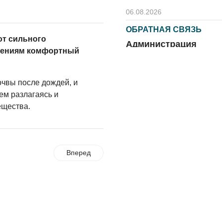
06.08.2026
ОБРАТНАЯ СВЯЗЬ
от сильного
Администрация
тениям комфортный
онлайн
06.08.2026
чвы после дождей, и
ВЛАСТЬ
ем разлагаясь и
День памяти и
ещества.
«Симфония
народов»
06.08.2026
Вперед
ОБЩЕСТВО
Новый настил на
экотропе
05.08.2026
ОБЩЕСТВО