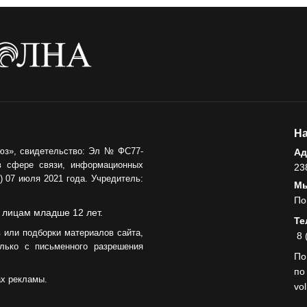
Помощь бойцам
05.08.2026
ВЛАСТЬ
«Второй старт» для
ветеранов СВО
05.08.2026
На
РАЗЪЯСНЯЕМ
юз», свидетельство: Эл № ФС77-
Ад
в сфере связи, информационных
23
Контракт с новой
 07 июля 2021 года. Учредитель:
выплатой
Мы
По
05.08.2026
 лицам младше 12 лет.
Те
 или подборки материалов сайта,
8 
лько с письменного разрешения
По
по
ах рекламы.
vo