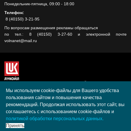
Понедельник-пятница, 09:00 - 18:00
Телефон:
8 (40150) 3-21-95
По вопросам размещения рекламы обращаться
по тел.: 8 (40150) 3-27-60 и электронной почте
volnanet@mail.ru
Сайт создан при поддержке ООО "ЛУКОЙЛ-КМН" на средства
гранта, полученного в рамках XIII Конкурса социальных и
Мы используем cookie-файлы для Вашего удобства
культурных проектов ПАО "ЛУКОЙЛ" на территории
пользования сайтом и повышения качества
Калининградской области в 2020 году
рекомендаций. Продолжая использовать этот сайт, вы
Согласие на обработку персональных данных
соглашаетесь с использованием cookie-файлов и
Разработка, поддержка и продвижение S-Media group
политикой обработки персональных данных.
© 2026 МАУ «Редакция общественно-политической газеты
Принять
«Волна»