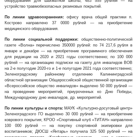
оборудования для шахматной школы; 483 555 рублей — на
устройство травмобезопасных резиновых покрытий.
По линии здравоохранения:
офису врача общей практики п.
Кострово направлено 37 0000 рублей — на приобретение
медицинского оборудования.
По линии социальной поддержки:
общественно-политической
газете «Волна» перечислено 350000 рублей: по 74 217,6 рубля в
январе и декабре — на приобретение программного обеспечения
для редакции на 2020 и 2021 годы соответственно; по 100 000
рублей — на организацию подписки на газету для инвалидов ВОВ
на 2-е полугодие 2020-го и 1-е полугодие 2021 года соответственно;
Зеленоградскому районному отделению
Калининградской
областной организации Общероссийской общественной организации
«Всероссийское общество инвалидов» выделено 50 000 рублей —
на проведение мероприятий, приуроченных ко Дню Победы,
Международному дню инвалидов, др. мероприятий.
По линии культуры и спорта:
МАУК «Культурно-досуговый центр»
Зеленоградского ГО выделено 30 000 рублей — на приобретение
коврового покрытия; КРОО «Спортивный клуб «ТИТАН» направлено
100 000 рублей — на покупку спортивной экипировки для
воспитанников; ДЮСШ «Янтарь» получила 325 500 рублей — на