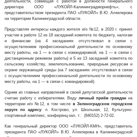
деятельности,
совмещая с работой в должности генерального
директора ООО «ЛУКОЙЛ-Калининградморнефть», с
представительством президента ПАО «ЛУКОЙЛ» В.Ю. Алекперова
на территории Калининградской области.
Представляя интересы каждого жителя и/о №12, в 2020 г. принял
участие в работе 12 из 18 заседаний комитета по бюджету, налогам
и финансам (на 4 заседаниях отсутствовал в связи с
осуществлением профессиональной деятельности по основному
месту работы, на 1 — в связи с командировкой, на 1 — в связи с
дистанционным режимом работы) и 5 из 13 заседаний комитета по
сельскому хозяйству, землепользованию, природным ресурсам и
охране окружающей среды (на 7 заседаниях отсутствовал в связи
с осуществлением профессиональной деятельности по основному
месту работы, на 1 — в связи с командировкой).
Одним из главных направлений в своей депутатской деятельности
считаю работу с избирателями. Веду
личный приём граждан
на
территории и/о №12, в том числе
в Зеленоградском городском
округе по адресу
: п. Кострово, ул. Школьная, 12, Культурно-
спортивный комплекс, конференц-зал, т.: (840152) 2-72-02.
Как генеральный директор ООО «ЛУКОЙЛ-КМН», представитель
президента ПАО «ЛУКОЙЛ» В.Ю. Алекперова в Калининградской