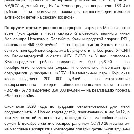
реализацию проекта «Комфортные условия — шаг к успеху»;
МАДОУ «Детский сад №1» Зеленоградска направлено 183 470
рублей — на реализацию проекта «Повышение двигательной
активности детей на свежем воздухе».
По другим статьям расходов:
подворью Патриарха Московского и
всея Руси храма в честь святого благоверного великого князя
Александра Невского г. Балтийска Калининградской епархии РПЦ
направлено 450 000 рублей — на строительство Храма в честь
святого преподобного Серафима Вырицкого в п. Кострово; УФСИН
по Калининградской области ФКУ СИЗО №3 пос. Колосовка
Зеленоградского района получено 50 000 рублей — на
приобретение спортивной формы и спортивного инвентаря для
сотрудников учреждения; ФГБУ «Национальный парк «Куршская
коса» выделено 200 000 рублей — на изготовление
информационных стендов;
общественно-политической газете
«Волна»
было выделено 350 000 рублей — на реализацию проекта
«Волна онлайн».
Окончание 2020 года по традиции ознаменовалось для меня
поздравлением с Новым годом детей, проживающих в и/о №12, в
том числе детей из неполных, многодетных и малообеспеченных
семей. В декабре в связи с распространением COVID-19 и запретом
на массовые мероприятия новогодние подарки детям были вручены