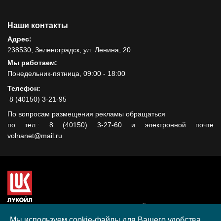
Наши контакты
Адрес:
238530, Зеленоградск, ул. Ленина, 20
Мы работаем:
Понедельник-пятница, 09:00 - 18:00
Телефон:
8 (40150) 3-21-95
По вопросам размещения рекламы обращаться
по тел.: 8 (40150) 3-27-60 и электронной почте
volnanet@mail.ru
Сайт создан при поддержке ООО "ЛУКОЙЛ-КМН" на средства
гранта, полученного в рамках XIII Конкурса социальных и
Мы используем cookie-файлы для Вашего удобства